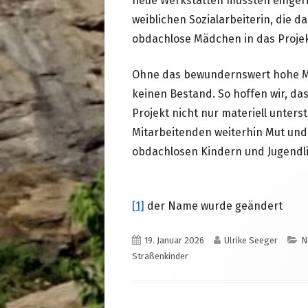
neue Werkstätten mussten eingeri
weiblichen Sozialarbeiterin, die d
obdachlose Mädchen in das Proj
Ohne das bewundernswert hohe Ma
keinen Bestand. So hoffen wir, d
Projekt nicht nur materiell unters
Mitarbeitenden weiterhin Mut und 
obdachlosen Kindern und Jugendli
[1]
der Name wurde geändert
Veröffentlicht
Autor
K
19. Januar 2026
Ulrike Seeger
N
am
Straßenkinder