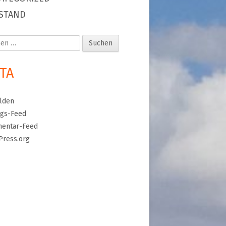
STAND
en
TA
lden
ags-Feed
entar-Feed
Press.org