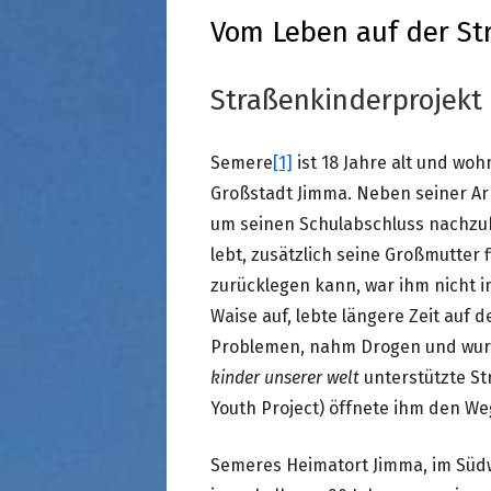
STRASSENKINDER
Vom Leben auf der St
SO WURDE GEHOLFEN…
SÜDAFRIKA — PFLEGEEINRICH
HIV-WAISENKINDER
Straßenkinderprojekt
SÜDAFRIKA — SCHUL- UND
FÖRDERZENTRUM
Semere
[1]
ist 18 Jahre alt und woh
Großstadt Jimma. Neben seiner Arb
ABGESCHLOSSENE PROJEKTE
um seinen Schulabschluss nachzu
lebt, zusätzlich seine Großmutter 
zurücklegen kann, war ihm nicht i
Waise auf, lebte längere Zeit auf 
Problemen, nahm Drogen und wurd
kinder unserer welt
unterstützte St
Youth Project) öffnete ihm den We
Semeres Heimatort Jimma, im Südw