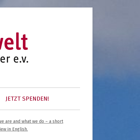
initiative für notleidende kinder e.v.
kinder unserer welt
JETZT SPENDEN!
 COMMUNITY
e are and what we do – a short
upt-
iew in English.
tenleiste
K