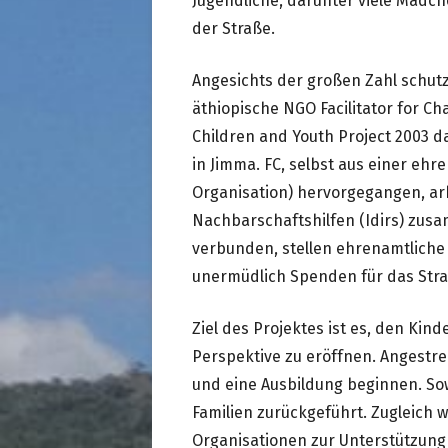
Jugendliche, darunter viele Mäd
der Straße.
Angesichts der großen Zahl schut
äthiopische NGO Facilitator for C
Children and Youth Project 2003 d
in Jimma. FC, selbst aus einer eh
Organisation) hervorgegangen, arb
Nachbarschaftshilfen (Idirs) zusa
verbunden, stellen ehrenamtliche
unermüdlich Spenden für das Str
Ziel des Projektes ist es, den Kin
Perspektive zu eröffnen. Angestre
und eine Ausbildung beginnen. So
Familien zurückgeführt. Zugleich 
Organisationen zur Unterstützung 