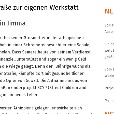
raße zur eigenen Werkstatt
NE
MENNA MULUGET
TUNG FÜR
VORSTAND UND O
 in Jimma
Vorlä
SATZUNG UND LEI
Ausbi
nt bei seiner Großmutter in der äthiopischen
IMPRESSUM
Ein n
eit in einer Schreinerei besucht er eine Schule,
ÄTHIOPIEN – AUSBILDUNGSZENTRUM FÜR
welt 
MÜTTER IN NOT
holen. Dass Semere heute von seinem Verdienst
DATENSCHUTZER
grüß
finanziell unterstützt und sogar ein wenig Geld
MUTTER-KIND-KLINIK IN ENDASELASSIE
CHILDREN OF OUR
n die Wiege gelegt. Denn der 18Jährige wuchs als
Vom L
FOR CHILDREN IN
ÄTHIOPIEN — MEDIZINISCHE HILFE FÜR
MEDIZINISCHE HILFE FÜR M
der Straße, kämpfte dort mit gesundheitlichen
Werks
MUTTER UND KIND
KINDER – WIR BLEIBEN DRAN
e Opfer von Gewalt. Die Aufnahme in das von
raßenkinderprojekt SCYP (Street Children and
Proje
UNTERSTÜTZUNG FÜR SCHUL- UND
g in ein neues Leben.
STRASSENKINDER
Menna
esten Äthiopiens gelegen, entwickelte sich