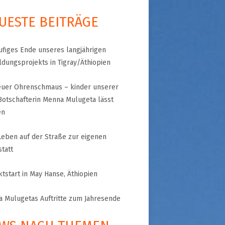
UESTE BEITRÄGE
A
RGANISATION
ufiges Ende unseres langjährigen
TLINIEN
ldungsprojekts in Tigray/Äthiopien
euer Ohrenschmaus – kinder unserer
Botschafterin Menna Mulugeta lässt
KLÄRUNG
en
 WORLD – INITIATIVE
eben auf der Straße zur eigenen
 MISERY
ÜTTER UND
tatt
!
ktstart in May Hanse, Äthiopien
 Mulugetas Auftritte zum Jahresende