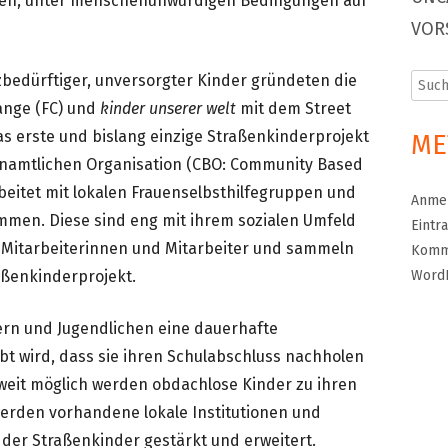
chen, unter menschenunwürdigen Bedingungen auf
VOR
zbedürftiger, unversorgter Kinder gründeten die
Such
nach:
hange (FC) und
kinder unserer welt
mit dem Street
as erste und bislang einzige Straßenkinderprojekt
ME
renamtlichen Organisation (CBO: Community Based
eitet mit lokalen Frauenselbsthilfegruppen und
Anme
mmen. Diese sind eng mit ihrem sozialen Umfeld
Eintr
 Mitarbeiterinnen und Mitarbeiter und sammeln
Komm
aßenkinderprojekt.
Word
dern und Jugendlichen eine dauerhafte
bt wird, dass sie ihren Schulabschluss nachholen
weit möglich werden obdachlose Kinder zu ihren
werden vorhandene lokale Institutionen und
der Straßenkinder gestärkt und erweitert.