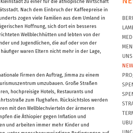
NE
Kleinstadt zu einer für die äthiopische Wirtschaft
ätsstadt. Nach dem Einbruch der Kaffeepreise in
BER
underts zogen viele Familien aus dem Umland in
rügerischen Hoffnung, sich dort ein besseres
LAM
richteten Wellblechhütten und lebten von der
MED
nder und Jugendlichen, die auf oder von der
MEN
häufiger waren Eltern nicht mehr in der Lage,
UNS
NEW
PRO
nationale Firmen den Auftrag, Jimma zu einem
Tourismuszentrum umzubauen. Große Straßen
SPE
en, hochpreisige Hotels, Restaurants und
SPE
hrtsstraße zum Flughafen. Rücksichtslos werden
STR
en mit den Wellblechvierteln der ärmeren
TER
mpfen die Äthiopier gegen Inflation und
UBU
eben und arbeiten immer mehr Kinder und
UNC