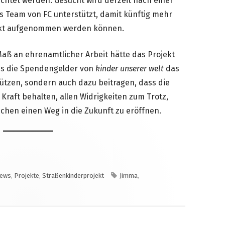
chtet werden. Gesucht wird derzeit nach einer
as Team von FC unterstützt, damit künftig mehr
ekt aufgenommen werden können.
ß an ehrenamtlicher Arbeit hätte das Projekt
ass die Spendengelder von
kinder unserer welt
das
tützen, sondern auch dazu beitragen, dass die
Kraft behalten, allen Widrigkeiten zum Trotz,
chen einen Weg in die Zukunft zu eröffnen.
ategorien
Schlagwörter
ews
,
Projekte
,
Straßenkinderprojekt
Jimma
,