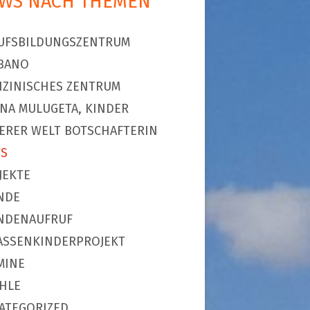
WS NACH THEMEN
UFSBILDUNGSZENTRUM
BANO
IZINISCHES ZENTRUM
NA MULUGETA, KINDER
ERER WELT BOTSCHAFTERIN
S
JEKTE
NDE
NDENAUFRUF
ASSENKINDERPROJEKT
MINE
HLE
ATEGORIZED