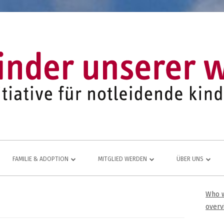
FAMILIE & ADOPTION
MITGLIED WERDEN
ÜBER UNS
LFE FÜR
NETZWERK AUS ADOPTIVFAMILIEN
KOMMEN AUCH SIE DAZU
EINE LEBENDIGE
Who w
Ha
JUGEND- UND FAMILIENARBEIT
MITGLIEDSANTRAG
JAHRESBERICHT
overv
ÜR
Sei
MITGLIEDERBEREICH
VEREINS-CHRONI