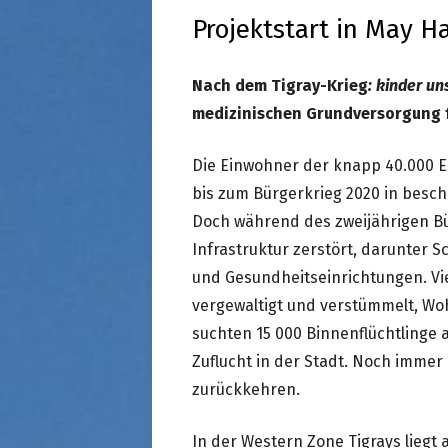
STRASSENKINDER
Projektstart in May H
SO WURDE GEHOLFEN…
SÜDAFRIKA — PFLEGEEINRICH
HIV-WAISENKINDER
Nach dem Tigray-Krieg
: kinder un
SÜDAFRIKA — SCHUL- UND
medizinischen Grundversorgung f
FÖRDERZENTRUM
Die Einwohner der knapp 40.000 
ABGESCHLOSSENE PROJEKTE
bis zum Bürgerkrieg 2020 in besc
Doch während des zweijährigen Bü
Infrastruktur zerstört, darunter 
und Gesundheitseinrichtungen. Vi
vergewaltigt und verstümmelt, Wo
suchten 15 000 Binnenflüchtlinge 
Zuflucht in der Stadt. Noch immer
zurückkehren.
In der Western Zone Tigrays liegt 