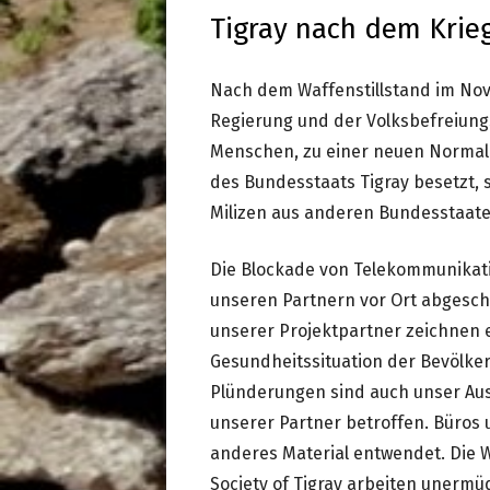
Tigray nach dem Krie
Nach dem Waffenstillstand im No
Regierung und der Volksbefreiung
Menschen, zu einer neuen Normalit
des Bundesstaats Tigray besetzt, 
Milizen aus anderen Bundesstaate
Die Blockade von Telekommunikati
unseren Partnern vor Ort abgeschn
unserer Projektpartner zeichnen e
Gesundheitssituation der Bevölke
Plünderungen sind auch unser Aus
unserer Partner betroffen. Büros 
anderes Material entwendet. Die W
Society of Tigray arbeiten unermü