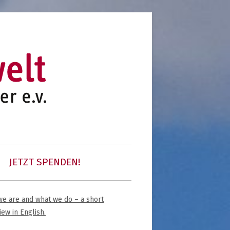
initiative für notleidende kinder e.v.
kinder unserer welt
JETZT SPENDEN!
 COMMUNITY
e are and what we do – a short
upt-
iew in English.
tenleiste
K