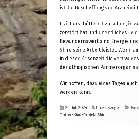
ist die Beschaffung von Arzneimit
Es ist erschütternd zu sehen, in we
zerstört hat und unendliches Lei
Bewundernswert sind Energie und T
Shire seine Arbeit leistet. Wenn a
in dieser Krisenzeit die vertraue
der äthiopischen Partnerorganisa
Wir hoffen, dass eines Tages auch
werden kann.
Veröffentlicht
Autor
Kate
20. Juli 2024
Ulrike Seeger
Medi
am
Mutter-Kind-Projekt Shire