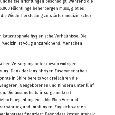
esundheitseinrichtungen beschädigt. Während die
5.000 Flüchtlinge beherbergen muss, gibt es
r die Wiederherstellung zerstörter medizinischer
n katastrophale hygienische Verhältnisse. Die
 Medizin ist völlig unzureichend. Menschen
schen Versorgung unter diesen widrigen
erung. Dank der langjährigen Zusammenarbeit
nnte in Shire bereits vor drei Jahren die
wangeren, Neugeborenen und Kindern unter fünf
n. Die Gesundheitsfürsorge umfasst
burtsbegleitung einschließlich Vor- und
rernährung und Impfungen. Zugleich werden
ediensteter finanziert. Besonders kostenintensiv