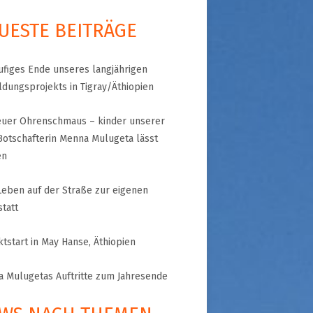
UESTE BEITRÄGE
A
RGANISATION
ufiges Ende unseres langjährigen
TLINIEN
ldungsprojekts in Tigray/Äthiopien
euer Ohrenschmaus – kinder unserer
Botschafterin Menna Mulugeta lässt
KLÄRUNG
en
 WORLD – INITIATIVE
eben auf der Straße zur eigenen
 MISERY
ÜTTER UND
tatt
!
ktstart in May Hanse, Äthiopien
 Mulugetas Auftritte zum Jahresende