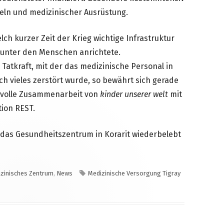
teln und medizinischer Ausrüstung.
lch kurzer Zeit der Krieg wichtige Infrastruktur
d unter den Menschen anrichtete.
atkraft, mit der das medizinische Personal in
uch vieles zerstört wurde, so bewährt sich gerade
nsvolle Zusammenarbeit von
kinder unserer welt
mit
tion REST.
 das Gesundheitszentrum in Korarit wiederbelebt
gorien
Schlagwörter
zinisches Zentrum
,
News
Medizinische Versorgung Tigray