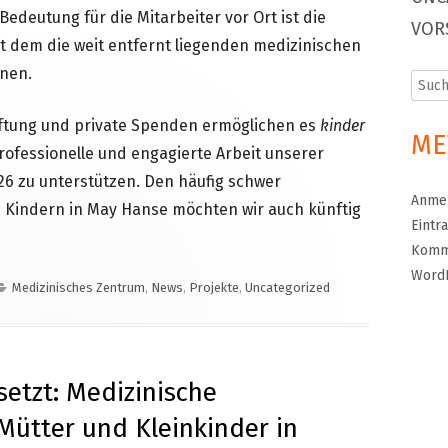
edeutung für die Mitarbeiter vor Ort ist die
VOR
t dem die weit entfernt liegenden medizinischen
nen.
Such
nach:
ftung und private Spenden ermöglichen es
kinder
ME
professionelle und engagierte Arbeit unserer
26 zu unterstützen. Den häufig schwer
Anme
n Kindern in May Hanse möchten wir auch künftig
Eintr
Komm
Word
Kategorien
Medizinisches Zentrum
,
News
,
Projekte
,
Uncategorized
setzt: Medizinische
Mütter und Kleinkinder in