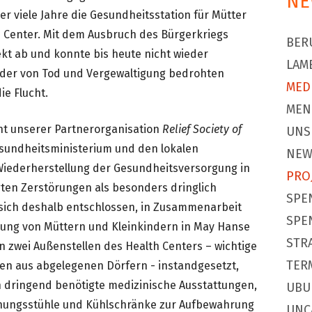
NE
r viele Jahre die Gesundheitsstation für Mütter
h Center. Mit dem Ausbruch des Bürgerkriegs
BER
kt ab und konnte bis heute nicht wieder
LAM
der von Tod und Vergewaltigung bedrohten
MED
ie Flucht.
MEN
t unserer Partnerorganisation
Relief Society of
UNS
esundheitsministerium und den lokalen
NEW
iederherstellung der Gesundheitsversorgung in
PRO
en Zerstörungen als besonders dringlich
SPE
sich deshalb entschlossen, in Zusammenarbeit
SPE
gung von Müttern und Kleinkindern in May Hanse
STR
 zwei Außenstellen des Health Centers – wichtige
TER
hen aus abgelegenen Dörfern - instandgesetzt,
n dringend benötigte medizinische Ausstattungen,
UBU
chungsstühle und Kühlschränke zur Aufbewahrung
UNC