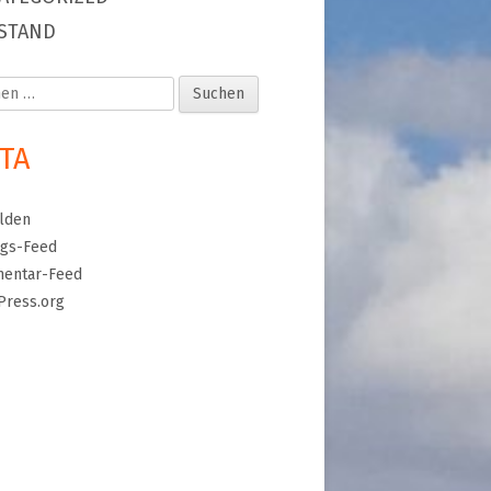
STAND
en
TA
lden
ags-Feed
entar-Feed
Press.org