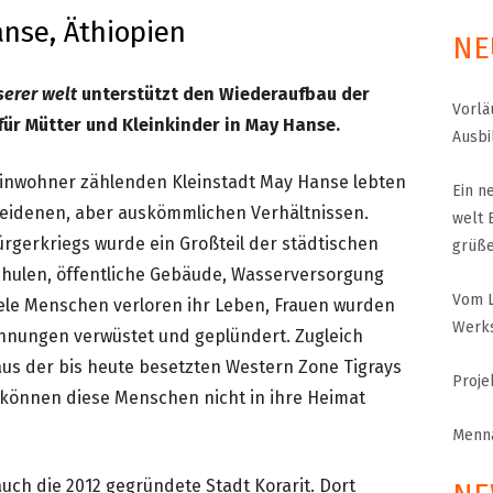
anse, Äthiopien
NE
MENNA MULUGET
TUNG FÜR
VORSTAND UND O
serer welt
unterstützt den Wiederaufbau der
Vorlä
ür Mütter und Kleinkinder in May Hanse.
SATZUNG UND LEI
Ausbi
Einwohner zählenden Kleinstadt May Hanse lebten
IMPRESSUM
Ein n
ÄTHIOPIEN – AUSBILDUNGSZENTRUM FÜR
heidenen, aber auskömmlichen Verhältnissen.
welt 
MÜTTER IN NOT
DATENSCHUTZER
rgerkriegs wurde ein Großteil der städtischen
grüß
MUTTER-KIND-KLINIK IN ENDASELASSIE
Schulen, öffentliche Gebäude, Wasserversorgung
CHILDREN OF OUR
Vom L
FOR CHILDREN IN
ele Menschen verloren ihr Leben, Frauen wurden
ÄTHIOPIEN — MEDIZINISCHE HILFE FÜR
MEDIZINISCHE HILFE FÜR M
Werks
hnungen verwüstet und geplündert. Zugleich
MUTTER UND KIND
KINDER – WIR BLEIBEN DRAN
aus der bis heute besetzten Western Zone Tigrays
Proje
UNTERSTÜTZUNG FÜR SCHUL- UND
 können diese Menschen nicht in ihre Heimat
STRASSENKINDER
Menna
auch die 2012 gegründete Stadt Korarit. Dort