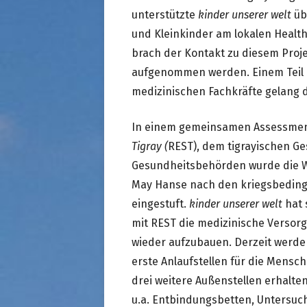
unterstützte
kinder unserer welt
übe
und Kleinkinder am lokalen Healt
brach der Kontakt zu diesem Proje
aufgenommen werden. Einem Teil 
medizinischen Fachkräfte gelang d
In einem gemeinsamen Assessmen
Tigray (
REST), dem tigrayischen G
Gesundheitsbehörden wurde die W
May Hanse nach den kriegsbedingt
eingestuft.
kinder unserer welt
hat 
mit REST die medizinische Versor
wieder aufzubauen. Derzeit werden
erste Anlaufstellen für die Mensc
drei weitere Außenstellen erhalte
u.a. Entbindungsbetten, Untersu