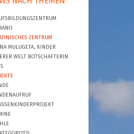
WS NACH THEMEN
UFSBILDUNGSZENTRUM
BANO
IZINISCHES ZENTRUM
NA MULUGETA, KINDER
ERER WELT BOTSCHAFTERIN
S
JEKTE
NDE
NDENAUFRUF
ASSENKINDERPROJEKT
MINE
HLE
ATEGORIZED