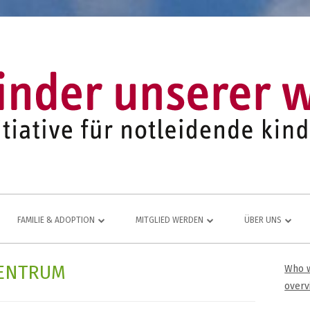
FAMILIE & ADOPTION
MITGLIED WERDEN
ÜBER UNS
LFE FÜR
NETZWERK AUS ADOPTIVFAMILIEN
KOMMEN AUCH SIE DAZU
EINE LEBENDIGE
ZENTRUM
Who w
Ha
JUGEND- UND FAMILIENARBEIT
MITGLIEDSANTRAG
JAHRESBERICHT
overv
ÜR
Sei
MITGLIEDERBEREICH
VEREINS-CHRONI