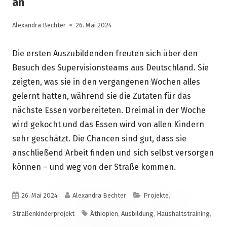
an
Autor
Veröffentlicht
Alexandra Bechter
26. Mai 2024
am
Die ersten Auszubildenden freuten sich über den
Besuch des Supervisionsteams aus Deutschland. Sie
zeigten, was sie in den vergangenen Wochen alles
gelernt hatten, während sie die Zutaten für das
nächste Essen vorbereiteten. Dreimal in der Woche
wird gekocht und das Essen wird von allen Kindern
sehr geschätzt. Die Chancen sind gut, dass sie
anschließend Arbeit finden und sich selbst versorgen
können – und weg von der Straße kommen.
Veröffentlicht
Autor
Kategorien
26. Mai 2024
Alexandra Bechter
Projekte
,
am
Schlagwörter
Straßenkinderprojekt
Äthiopien
,
Ausbildung
,
Haushaltstraining
,