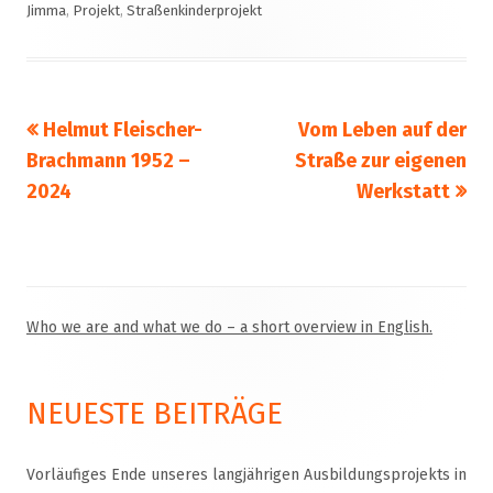
Jimma
,
Projekt
,
Straßenkinderprojekt
Vorheriger
Nächster
Helmut Fleischer-
Vom Leben auf der
Beitragsnavigation
Beitrag:
Beitrag
Brachmann 1952 –
Straße zur eigenen
2024
Werkstatt
Who we are and what we do – a short overview in English.
Haupt-
Seitenleiste
NEUESTE BEITRÄGE
Vorläufiges Ende unseres langjährigen Ausbildungsprojekts in