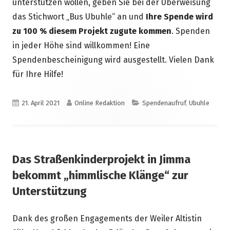
unterstützen wollen, geben Sie bei der Überweisung
das Stichwort „Bus Ubuhle“ an und
Ihre Spende wird
zu 100 % diesem Projekt zugute kommen
. Spenden
in jeder Höhe sind willkommen! Eine
Spendenbescheinigung wird ausgestellt. Vielen Dank
für Ihre Hilfe!
Veröffentlicht
Autor
Kategorien
21. April 2021
Online Redaktion
Spendenaufruf
,
Ubuhle
am
Das Straßenkinderprojekt in Jimma
bekommt „himmlische Klänge“ zur
Unterstützung
Dank des großen Engagements der Weiler Altistin