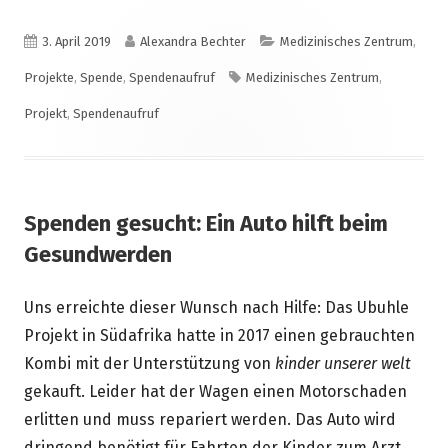
Veröffentlicht
Autor
Kategorien
3. April 2019
Alexandra Bechter
Medizinisches Zentrum
,
am
Schlagwörter
Projekte
,
Spende
,
Spendenaufruf
Medizinisches Zentrum
,
Projekt
,
Spendenaufruf
Spenden gesucht: Ein Auto hilft beim
Gesundwerden
Uns erreichte dieser Wunsch nach Hilfe: Das Ubuhle
Projekt in Südafrika hatte in 2017 einen gebrauchten
Kombi mit der Unterstützung von
kinder unserer welt
gekauft. Leider hat der Wagen einen Motorschaden
erlitten und muss repariert werden. Das Auto wird
dringend benötigt für Fahrten der Kinder zum Arzt,