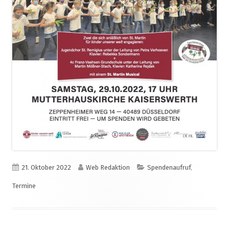
Veröffentlicht
Autor
Kategorien
21. Oktober 2022
Web Redaktion
Spendenaufruf
,
am
Termine