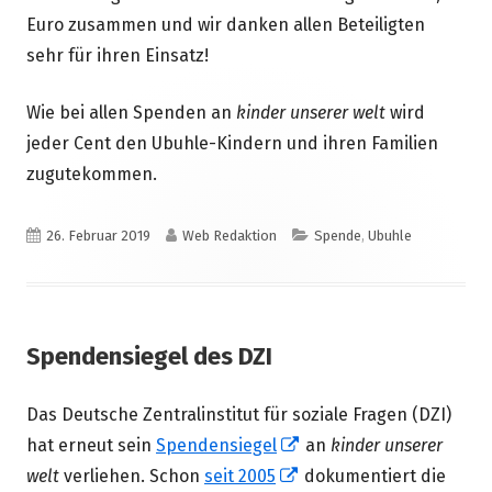
Euro zusammen und wir danken allen Beteiligten
sehr für ihren Einsatz!
Wie bei allen Spenden an
kinder unserer welt
wird
jeder Cent den Ubuhle-Kindern und ihren Familien
zugutekommen.
Veröffentlicht
Autor
Kategorien
26. Februar 2019
Web Redaktion
Spende
,
Ubuhle
am
Spendensiegel des DZI
Das Deutsche Zentralinstitut für soziale Fragen (DZI)
In
hat erneut sein
Spendensiegel
an
kinder unserer
In
neuem
welt
verliehen. Schon
seit 2005
dokumentiert die