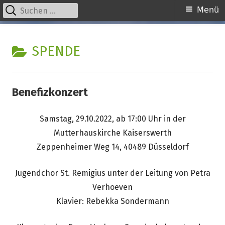
Suchen
Primäres
Menü
nach:
Menü
Springe
kinder unserer welt
initiative für notleidende kinder e.v.
zum
KATEGORIE:
SPENDE
Inhalt
Benefizkonzert
Samstag, 29.10.2022, ab 17:00 Uhr in der
Mutterhauskirche Kaiserswerth
Zeppenheimer Weg 14, 40489 Düsseldorf
Jugendchor St. Remigius unter der Leitung von Petra
Verhoeven
Klavier: Rebekka Sondermann