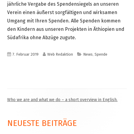
neuem
Fenster
jährliche Vergabe des Spendensiegels an unseren
Fenster
öffnen
Verein einen äußerst sorgfältigen und wirksamen
öffnen
Umgang mit Ihren Spenden. Alle Spenden kommen
den Kindern aus unseren Projekten in Äthiopien und
Südafrika ohne Abzüge zugute.
Veröffentlicht
Autor
Kategorien
7. Februar 2019
Web Redaktion
News
,
Spende
am
Who we are and what we do – a short overview in English.
Haupt-
Seitenleiste
NEUESTE BEITRÄGE