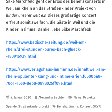
Silke Marchfeld geht der Erlös des Benefizkonzerts in
Weil am Rhein an das Straßenkinder Projekt von
kinder unserer welt e.v.
Dieses großartige Konzert
erfreut somit zweifach: die Gäste in Weil und die
Kinder in Jimma. Danke, liebe Silke Marchfeld!
https://www.badische-zeitung.de/weil-am-
rhein/drei-stunden-pures-bach-glueck-
-180916929.html
https://www.verlagshaus-jaumann.de/inhalt.weil-am-
rhein-opulenter-klang-und-intime-arien.f6600ba8-
70c4-4650-8eb8-0898025ff09e.html
Veröffentlicht
Autor
Kategorien
4. Januar 2020
Alexandra Bechter
News
,
Projekte
,
am
Schlagwörter
Spende
,
Straßenkinderprojekt
Benefiz
,
Jimma
,
Konzert
,
SCYP
,