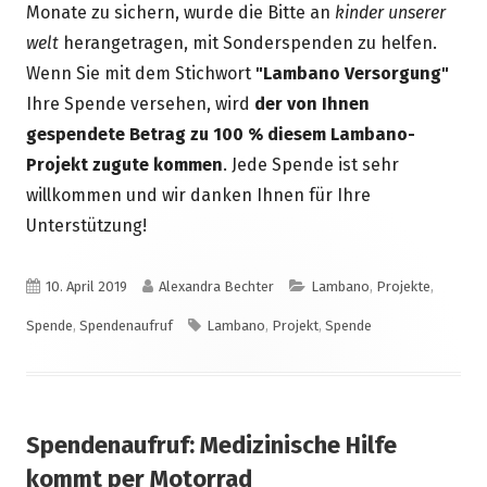
Monate zu sichern, wurde die Bitte an
kinder unserer
welt
herangetragen, mit Sonderspenden zu helfen.
Wenn Sie mit dem Stichwort
"Lambano Versorgung"
Ihre Spende versehen, wird
der von Ihnen
gespendete Betrag zu 100 % diesem Lambano-
Projekt zugute kommen
. Jede Spende ist sehr
willkommen und wir danken Ihnen für Ihre
Unterstützung!
Veröffentlicht
Autor
Kategorien
10. April 2019
Alexandra Bechter
Lambano
,
Projekte
,
am
Schlagwörter
Spende
,
Spendenaufruf
Lambano
,
Projekt
,
Spende
Spendenaufruf: Medizinische Hilfe
kommt per Motorrad