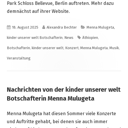
Park Schloss Bellevue, Berlin auftreten. Mehr dazu
demnächst auf ihrer Website.
Veröffentlicht
Autor
Kategorien
18. August 2025
Alexandra Bechter
Menna Mulugeta,
am
Schlagwörter
kinder unserer welt Botschafterin
,
News
Äthiopien
,
Botschafterin
,
kinder unserer welt
,
Konzert
,
Menna Mulugeta
,
Musik
,
Veranstaltung
Nachrichten von der kinder unserer welt
Botschafterin Menna Mulugeta
Menna Mulugeta hat diesen Sommer viele Konzerte
und Auftritte gehabt, bei denen sie auch immer