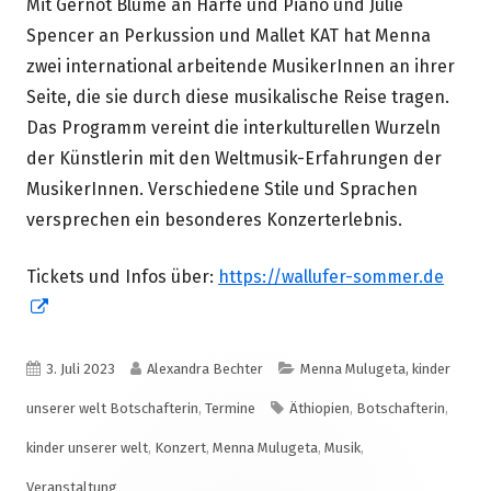
Mit Gernot Blume an Harfe und Piano und Julie
Spencer an Perkussion und Mallet KAT hat Menna
zwei international arbeitende MusikerInnen an ihrer
Seite, die sie durch diese musikalische Reise tragen.
Das Programm vereint die interkulturellen Wurzeln
der Künstlerin mit den Weltmusik-Erfahrungen der
MusikerInnen. Verschiedene Stile und Sprachen
versprechen ein besonderes Konzerterlebnis.
Tickets und Infos über:
https://wallufer-sommer.de
In
neuem
Fenster
Veröffentlicht
Autor
Kategorien
3. Juli 2023
Alexandra Bechter
Menna Mulugeta, kinder
öffnen
am
Schlagwörter
unserer welt Botschafterin
,
Termine
Äthiopien
,
Botschafterin
,
kinder unserer welt
,
Konzert
,
Menna Mulugeta
,
Musik
,
Veranstaltung