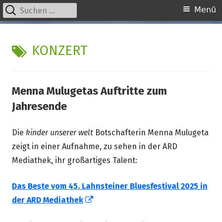
Suchen
Primäres
Menü
nach:
Menü
Springe
kinder unserer welt
initiative für notleidende kinder e.v.
zum
SCHLAGWORT:
KONZERT
Inhalt
Menna Mulugetas Auftritte zum
Jahresende
Die
kinder unserer welt
Botschafterin Menna Mulugeta
zeigt in einer Aufnahme, zu sehen in der ARD
Mediathek, ihr großartiges Talent:
Das Beste vom 45. Lahnsteiner Bluesfestival 2025 in
In
der ARD Mediathek
neuem