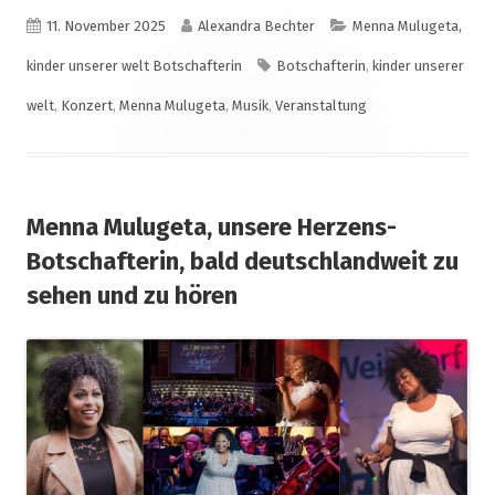
Veröffentlicht
Autor
Kategorien
11. November 2025
Alexandra Bechter
Menna Mulugeta,
am
Schlagwörter
kinder unserer welt Botschafterin
Botschafterin
,
kinder unserer
welt
,
Konzert
,
Menna Mulugeta
,
Musik
,
Veranstaltung
Menna Mulugeta, unsere Herzens-
Botschafterin, bald deutschlandweit zu
sehen und zu hören