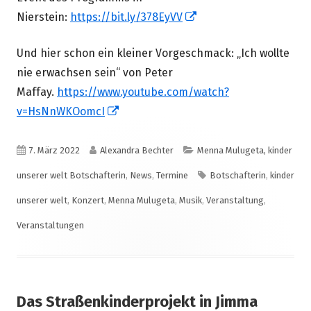
In
Nierstein:
https://bit.ly/378EyVV
neuem
Und hier schon ein kleiner Vorgeschmack: „Ich wollte
Fenster
nie erwachsen sein“ von Peter
öffnen
Maffay.
https://www.youtube.com/watch?
In
v=HsNnWKOomcI
neuem
Fenster
Veröffentlicht
Autor
Kategorien
7. März 2022
Alexandra Bechter
Menna Mulugeta, kinder
öffnen
am
Schlagwörter
unserer welt Botschafterin
,
News
,
Termine
Botschafterin
,
kinder
unserer welt
,
Konzert
,
Menna Mulugeta
,
Musik
,
Veranstaltung
,
Veranstaltungen
Das Straßenkinderprojekt in Jimma