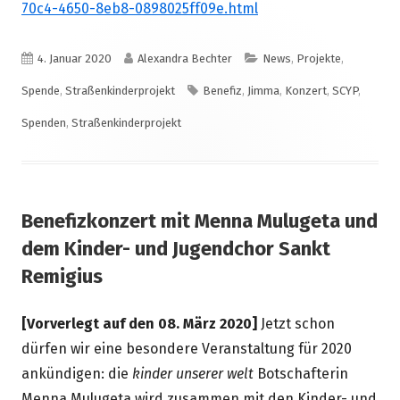
70c4-4650-8eb8-0898025ff09e.html
Veröffentlicht
Autor
Kategorien
4. Januar 2020
Alexandra Bechter
News
,
Projekte
,
am
Schlagwörter
Spende
,
Straßenkinderprojekt
Benefiz
,
Jimma
,
Konzert
,
SCYP
,
Spenden
,
Straßenkinderprojekt
Benefizkonzert mit Menna Mulugeta und
dem Kinder- und Jugendchor Sankt
Remigius
[Vorverlegt auf den 08. März 2020]
Jetzt schon
dürfen wir eine besondere Veranstaltung für 2020
ankündigen: die
kinder unserer welt
Botschafterin
Menna Mulugeta wird zusammen mit den Kinder- und