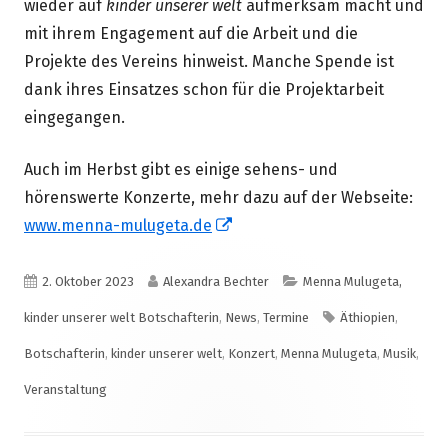
wieder auf
kinder unserer welt
aufmerksam macht und
mit ihrem Engagement auf die Arbeit und die
Projekte des Vereins hinweist. Manche Spende ist
dank ihres Einsatzes schon für die Projektarbeit
eingegangen.
Auch im Herbst gibt es einige sehens- und
hörenswerte Konzerte, mehr dazu auf der Webseite:
In
www.menna-mulugeta.de
neuem
Fenster
Veröffentlicht
Autor
Kategorien
2. Oktober 2023
Alexandra Bechter
Menna Mulugeta,
öffnen
am
Schlagwörter
kinder unserer welt Botschafterin
,
News
,
Termine
Äthiopien
,
Botschafterin
,
kinder unserer welt
,
Konzert
,
Menna Mulugeta
,
Musik
,
Veranstaltung