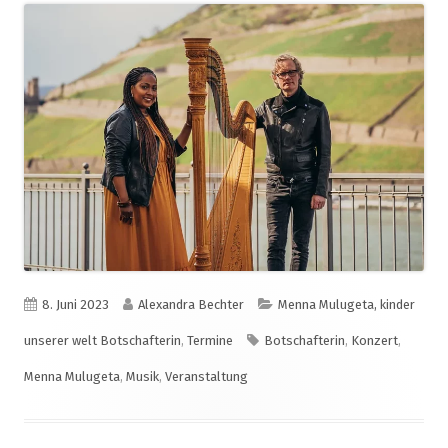
Veröffentlicht
Autor
Kategorien
8. Juni 2023
Alexandra Bechter
Menna Mulugeta, kinder
am
Schlagwörter
unserer welt Botschafterin
,
Termine
Botschafterin
,
Konzert
,
Menna Mulugeta
,
Musik
,
Veranstaltung