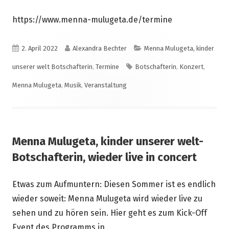
https://www.menna-mulugeta.de/termine
Veröffentlicht
Autor
Kategorien
2. April 2022
Alexandra Bechter
Menna Mulugeta, kinder
am
Schlagwörter
unserer welt Botschafterin
,
Termine
Botschafterin
,
Konzert
,
Menna Mulugeta
,
Musik
,
Veranstaltung
Menna Mulugeta, kinder unserer welt-
Botschafterin, wieder live in concert
Etwas zum Aufmuntern: Diesen Sommer ist es endlich
wieder soweit: Menna Mulugeta wird wieder live zu
sehen und zu hören sein. Hier geht es zum Kick-Off
Event des Programms in