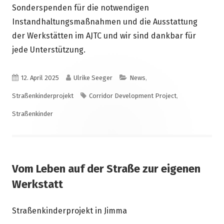
Sonderspenden für die notwendigen
Instandhaltungsmaßnahmen und die Ausstattung
der Werkstätten im AJTC und wir sind dankbar für
jede Unterstützung.
Veröffentlicht
Autor
Kategorien
12. April 2025
Ulrike Seeger
News
,
am
Schlagwörter
Straßenkinderprojekt
Corridor Development Project
,
Straßenkinder
Vom Leben auf der Straße zur eigenen
Werkstatt
Straßenkinderprojekt in Jimma