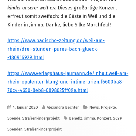
kinder unserer welt e.v.
Dieses großartige Konzert
erfreut somit zweifach: die Gäste in Weil und die
Kinder in Jimma. Danke, liebe Silke Marchfeld!
https://www.badische-zeitung.de/weil-am-
rhein/drei-stunden-pures-bach-glueck-
-180916929.html
https://www.verlagshaus-jaumann.de/inhalt.weil-am-
rhein-opulenter-klang-und-intime-arien.f6600ba8-
70c4-4650-8eb8-0898025ff09e.html
Veröffentlicht
Autor
Kategorien
4. Januar 2020
Alexandra Bechter
News
,
Projekte
,
am
Schlagwörter
Spende
,
Straßenkinderprojekt
Benefiz
,
Jimma
,
Konzert
,
SCYP
,
Spenden
,
Straßenkinderprojekt