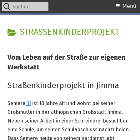
Suchen
Primäres
Menü
nach:
Menü
Springe
kinder unserer welt
initiative für notleidende kinder e.v.
zum
KATEGORIE:
STRASSENKINDERPROJEKT
Inhalt
Vom Leben auf der Straße zur eigenen
Werkstatt
Straßenkinderprojekt in Jimma
Semere
[1]
ist 18 Jahre alt und wohnt bei seiner
Großmutter in der äthiopischen Großstadt Jimma.
Neben seiner Arbeit in einer Schreinerei besucht er
eine Schule, um seinen Schulabschluss nachzuholen.
Dass Semere heute von seinem Verdienst lebt,