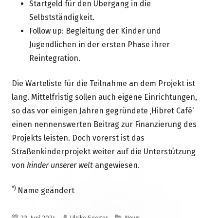
Startgeld für den Übergang in die
Selbstständigkeit.
Follow up: Begleitung der Kinder und
Jugendlichen in der ersten Phase ihrer
Reintegration.
Die Warteliste für die Teilnahme an dem Projekt ist
lang. Mittelfristig sollen auch eigene Einrichtungen,
so das vor einigen Jahren gegründete ‚Hibret Café‘
einen nennenswerten Beitrag zur Finanzierung des
Projekts leisten. Doch vorerst ist das
Straßenkinderprojekt weiter auf die Unterstützung
von
kinder unserer welt
angewiesen.
*)
Name geändert
Veröffentlicht
Autor
Kategorien
23. Juni 2024
Ulrike Seeger
News
,