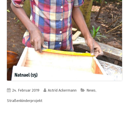
Veröffentlicht
Autor
Kategorien
24. Februar 2019
Astrid Ackermann
News
,
am
Straßenkinderprojekt