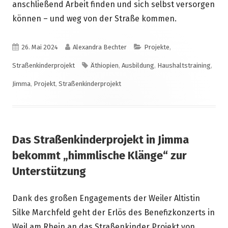
anschließend Arbeit finden und sich selbst versorgen
können – und weg von der Straße kommen.
Veröffentlicht
Autor
Kategorien
26. Mai 2024
Alexandra Bechter
Projekte
,
am
Schlagwörter
Straßenkinderprojekt
Äthiopien
,
Ausbildung
,
Haushaltstraining
,
Jimma
,
Projekt
,
Straßenkinderprojekt
Das Straßenkinderprojekt in Jimma
bekommt „himmlische Klänge“ zur
Unterstützung
Dank des großen Engagements der Weiler Altistin
Silke Marchfeld geht der Erlös des Benefizkonzerts in
Weil am Rhein an das Straßenkinder Projekt von