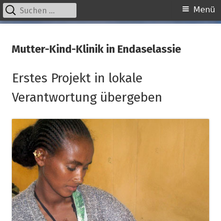
Suchen
Primäres
Menü
nach:
Menü
Springe
kinder unserer welt
initiative für notleidende kinder e.v.
zum
Mutter-Kind-Klinik in Endaselassie
Inhalt
Erstes Projekt in lokale
Verantwortung übergeben