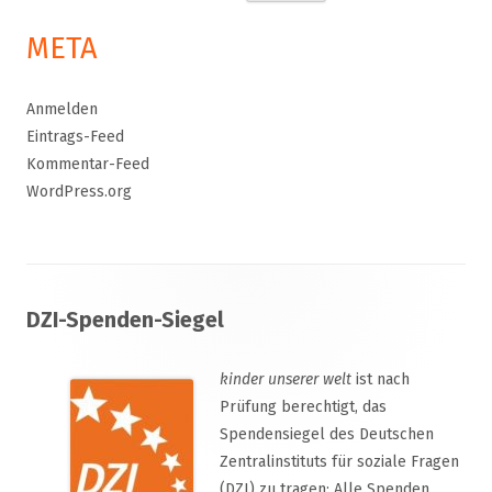
nach:
META
Anmelden
Eintrags-Feed
Kommentar-Feed
WordPress.org
Footer
DZI-Spenden-Siegel
Inhalt
kinder unserer welt
ist nach
Prüfung berechtigt, das
Spendensiegel des Deutschen
Zentralinstituts für soziale Fragen
(DZI) zu tragen: Alle Spenden