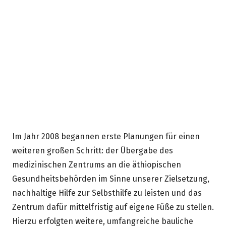
Projektregion Tigray/ Nord-Äthiopien. Durch seine Lage im
Niederschlagsschatten des Hochlandes ist der Tigray
besonders regenarm und stark von Dürre bedroht. Wichtigster
Erwerbszweig seiner Bevölkerung ist die Landwirtschaft.
Im Jahr 2008 begannen erste Planungen für einen
weiteren großen Schritt: der Übergabe des
medizinischen Zentrums an die äthiopischen
Gesundheitsbehörden im Sinne unserer Zielsetzung,
nachhaltige Hilfe zur Selbsthilfe zu leisten und das
Zentrum dafür mittelfristig auf eigene Füße zu stellen.
Hierzu erfolgten weitere, umfangreiche bauliche