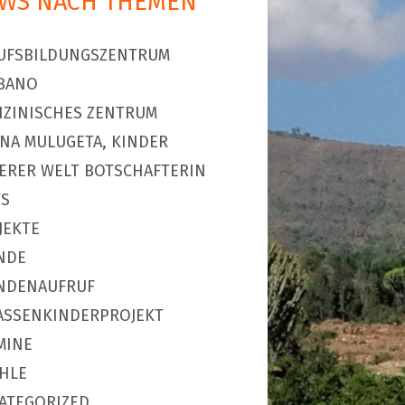
WS NACH THEMEN
UFSBILDUNGSZENTRUM
BANO
IZINISCHES ZENTRUM
NA MULUGETA, KINDER
ERER WELT BOTSCHAFTERIN
S
JEKTE
NDE
NDENAUFRUF
ASSENKINDERPROJEKT
MINE
HLE
ATEGORIZED