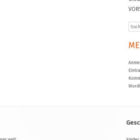
VOR
Such
nach:
ME
Anme
Eintr
Komm
Word
Gesc
erer welt
kinder