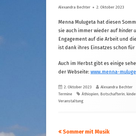
STRASSENKINDER
Autor
Veröffentlicht
Alexandra Bechter
2. Oktober 2023
SO WURDE GEHOLFEN…
SÜDAFRIKA — PFLEGEEINRICH
am
HIV-WAISENKINDER
Menna Mulugeta hat diesen Sommer
sie auch immer wieder auf
kinder 
SÜDAFRIKA — SCHUL- UND
Engagement auf die Arbeit und di
FÖRDERZENTRUM
ist dank ihres Einsatzes schon für
ABGESCHLOSSENE PROJEKTE
Auch im Herbst gibt es einige se
der Webseite:
www.menna-muluge
Veröffentlicht
Autor
2. Oktober 2023
Alexandra Bechter
am
Schlagwörter
Termine
Äthiopien
,
Botschafterin
,
kinde
Veranstaltung
Vorheriger
Sommer mit Musik
Beitragsnavigation