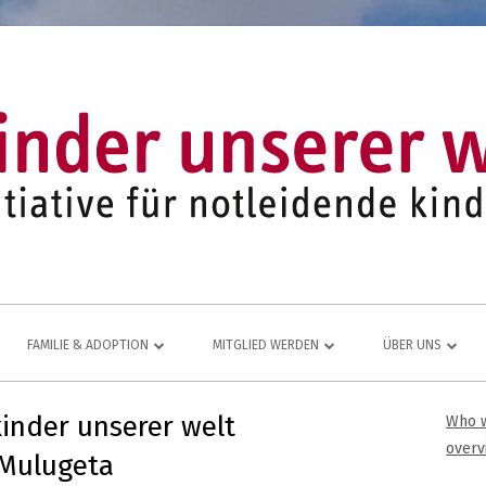
FAMILIE & ADOPTION
MITGLIED WERDEN
ÜBER UNS
LFE FÜR
NETZWERK AUS ADOPTIVFAMILIEN
KOMMEN AUCH SIE DAZU
EINE LEBENDIGE
inder unserer welt
Who w
Ha
JUGEND- UND FAMILIENARBEIT
MITGLIEDSANTRAG
JAHRESBERICHT
overv
 Mulugeta
ÜR
Sei
MITGLIEDERBEREICH
VEREINS-CHRONI