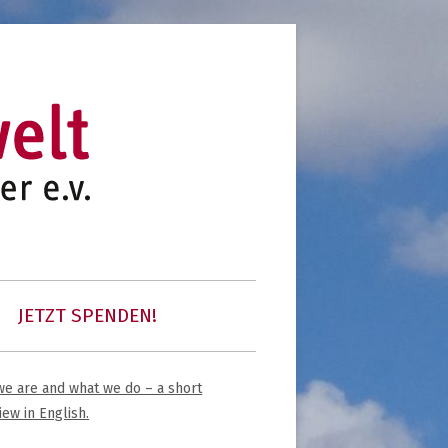
initiative für notleidende kinder e.v.
kinder unserer welt
JETZT SPENDEN!
 COMMUNITY
e are and what we do – a short
upt-
iew in English.
tenleiste
K