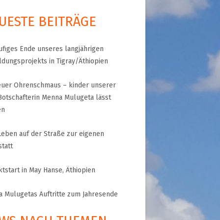
UESTE BEITRÄGE
A
RGANISATION
ufiges Ende unseres langjährigen
TLINIEN
ldungsprojekts in Tigray/Äthiopien
euer Ohrenschmaus – kinder unserer
Botschafterin Menna Mulugeta lässt
KLÄRUNG
en
 WORLD – INITIATIVE
eben auf der Straße zur eigenen
 MISERY
ÜTTER UND
tatt
!
ktstart in May Hanse, Äthiopien
 Mulugetas Auftritte zum Jahresende