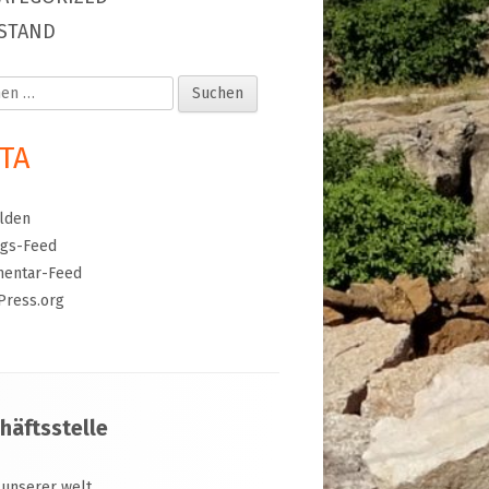
STAND
en
TA
lden
ags-Feed
entar-Feed
Press.org
häftsstelle
 unserer welt