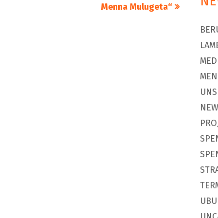
NE
Beitrag
Menna Mulugeta“
BER
LAM
MED
MEN
UNS
NEW
PRO
SPE
SPE
STR
TER
UBU
UNC