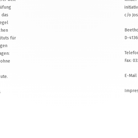
rüfung
initiat
, das
c/o Jo
egel
Beetho
chen
D-4136
ituts für
agen
Telefo
agen:
Fax: 0
 ohne
E-Mail
ute.
Impre
s