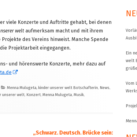
NE
MENNA MULUGET
TUNG FÜR
 viele Konzerte und Auftritte gehabt, bei denen
VORSTAND UND O
unserer welt
aufmerksam macht und mit ihrem
Vorlä
SATZUNG UND LEI
Ausbi
e Projekte des Vereins hinweist. Manche Spende
 die Projektarbeit eingegangen.
IMPRESSUM
Ein n
ÄTHIOPIEN – AUSBILDUNGSZENTRUM FÜR
welt 
MÜTTER IN NOT
hens- und hörenswerte Konzerte, mehr dazu auf
DATENSCHUTZER
grüß
In
ta.de
MUTTER-KIND-KLINIK IN ENDASELASSIE
CHILDREN OF OUR
neuem
Vom L
FOR CHILDREN IN
ÄTHIOPIEN — MEDIZINISCHE HILFE FÜR
MEDIZINISCHE HILFE FÜR M
Kategorien
Menna Mulugeta, kinder unserer welt Botschafterin
,
News
,
Fenster
Werks
MUTTER UND KIND
KINDER – WIR BLEIBEN DRAN
r unserer welt
,
Konzert
,
Menna Mulugeta
,
Musik
,
öffnen
Proje
UNTERSTÜTZUNG FÜR SCHUL- UND
STRASSENKINDER
Menna
Nächster
„Schwarz. Deutsch. Brücke sein: