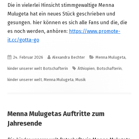
Die in vielerlei Hinsicht stimmgewaltige Menna
Mulugeta hat ein neues Stück geschrieben und
gesungen. hier können es sich alle Fans und die, die
es noch werden, anhören:
https://www.promote-
it.cc/gotta-go
Veröffentlicht
Autor
Kategorien
24. Februar 2026
Alexandra Bechter
Menna Mulugeta,
am
Schlagwörter
kinder unserer welt Botschafterin
Äthiopien
,
Botschafterin
,
kinder unserer welt
,
Menna Mulugeta
,
Musik
Menna Mulugetas Auftritte zum
Jahresende