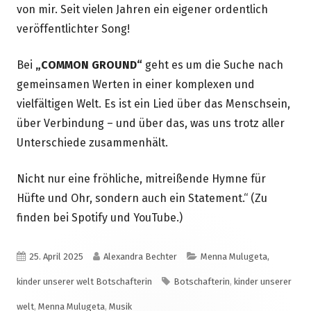
von mir. Seit vielen Jahren ein eigener ordentlich
veröffentlichter Song!
Bei
„COMMON GROUND“
geht es um die Suche nach
gemeinsamen Werten in einer komplexen und
vielfältigen Welt. Es ist ein Lied über das Menschsein,
über Verbindung – und über das, was uns trotz aller
Unterschiede zusammenhält.
Nicht nur eine fröhliche, mitreißende Hymne für
Hüfte und Ohr, sondern auch ein Statement.“ (Zu
finden bei Spotify und YouTube.)
Veröffentlicht
Autor
Kategorien
25. April 2025
Alexandra Bechter
Menna Mulugeta,
am
Schlagwörter
kinder unserer welt Botschafterin
Botschafterin
,
kinder unserer
welt
,
Menna Mulugeta
,
Musik