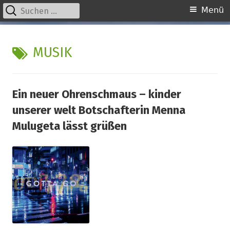
Suchen
Primäres
Menü
nach:
Menü
Springe
kinder unserer welt
initiative für notleidende kinder e.v.
zum
SCHLAGWORT:
MUSIK
Inhalt
Ein neuer Ohrenschmaus – kinder
unserer welt Botschafterin Menna
Mulugeta lässt grüßen