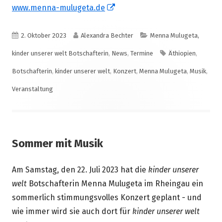
In
www.menna-mulugeta.de
neuem
Fenster
Veröffentlicht
Autor
Kategorien
2. Oktober 2023
Alexandra Bechter
Menna Mulugeta,
öffnen
am
Schlagwörter
kinder unserer welt Botschafterin
,
News
,
Termine
Äthiopien
,
Botschafterin
,
kinder unserer welt
,
Konzert
,
Menna Mulugeta
,
Musik
,
Veranstaltung
Sommer mit Musik
Am Samstag, den 22. Juli 2023 hat die
kinder unserer
welt
Botschafterin Menna Mulugeta im Rheingau ein
sommerlich stimmungsvolles Konzert geplant - und
wie immer wird sie auch dort für
kinder unserer welt