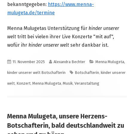
bekanntgegeben:
https://www.menna-
mulugeta.de/termine
Menna Mulugetas Unterstützung für
kinder unserer
welt
tritt bei vielen ihrer Live Konzerte "mit auf",
wofür ihr
kinder unserer welt
sehr dankbar ist.
Veröffentlicht
Autor
Kategorien
11. November 2025
Alexandra Bechter
Menna Mulugeta,
am
Schlagwörter
kinder unserer welt Botschafterin
Botschafterin
,
kinder unserer
welt
,
Konzert
,
Menna Mulugeta
,
Musik
,
Veranstaltung
Menna Mulugeta, unsere Herzens-
Botschafterin, bald deutschlandweit zu