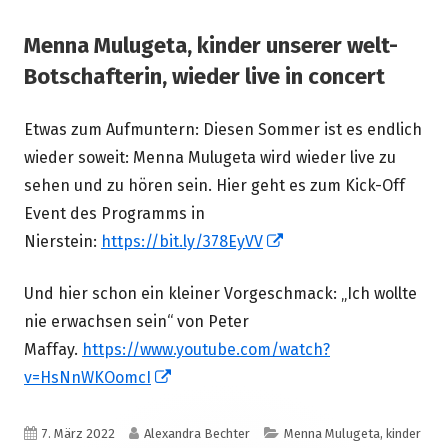
Menna Mulugeta, kinder unserer welt-
Botschafterin, wieder live in concert
Etwas zum Aufmuntern: Diesen Sommer ist es endlich
wieder soweit: Menna Mulugeta wird wieder live zu
sehen und zu hören sein. Hier geht es zum Kick-Off
Event des Programms in
In
Nierstein:
https://bit.ly/378EyVV
neuem
Und hier schon ein kleiner Vorgeschmack: „Ich wollte
Fenster
nie erwachsen sein“ von Peter
öffnen
Maffay.
https://www.youtube.com/watch?
In
v=HsNnWKOomcI
neuem
Fenster
Veröffentlicht
Autor
Kategorien
7. März 2022
Alexandra Bechter
Menna Mulugeta, kinder