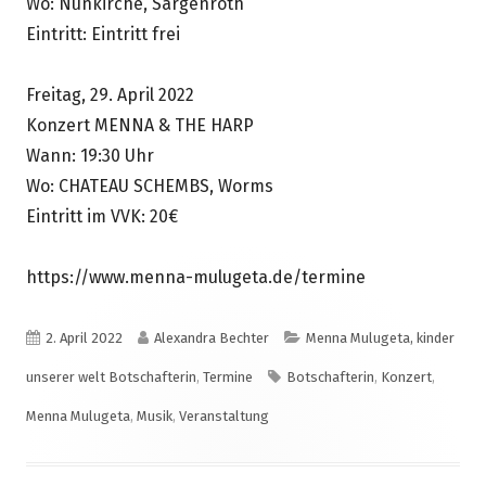
Wo: Nunkirche, Sargenroth
Eintritt: Eintritt frei
Freitag, 29. April 2022
Konzert MENNA & THE HARP
Wann: 19:30 Uhr
Wo: CHATEAU SCHEMBS, Worms
Eintritt im VVK: 20€
https://www.menna-mulugeta.de/termine
Veröffentlicht
Autor
Kategorien
2. April 2022
Alexandra Bechter
Menna Mulugeta, kinder
am
Schlagwörter
unserer welt Botschafterin
,
Termine
Botschafterin
,
Konzert
,
Menna Mulugeta
,
Musik
,
Veranstaltung