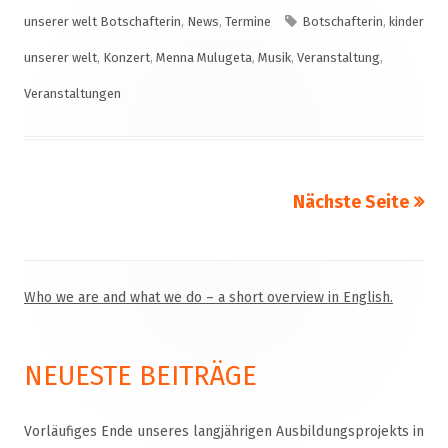
öffnen
am
Schlagwörter
unserer welt Botschafterin
,
News
,
Termine
Botschafterin
,
kinder
unserer welt
,
Konzert
,
Menna Mulugeta
,
Musik
,
Veranstaltung
,
Veranstaltungen
Nächste Seite
Seitennummerierung
der
Beiträge
Who we are and what we do – a short overview in English.
Haupt-
Seitenleiste
NEUESTE BEITRÄGE
Vorläufiges Ende unseres langjährigen Ausbildungsprojekts in