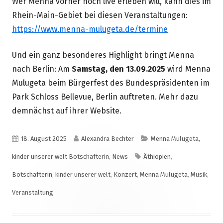
Wer Menna vorher noch live erleben will, kann dies im
Rhein-Main-Gebiet bei diesen Veranstaltungen:
https://www.menna-mulugeta.de/termine
Und ein ganz besonderes Highlight bringt Menna
nach Berlin: Am
Samstag, den 13.09.2025
wird Menna
Mulugeta beim Bürgerfest des Bundespräsidenten im
Park Schloss Bellevue, Berlin auftreten. Mehr dazu
demnächst auf ihrer Website.
Veröffentlicht
Autor
Kategorien
18. August 2025
Alexandra Bechter
Menna Mulugeta,
am
Schlagwörter
kinder unserer welt Botschafterin
,
News
Äthiopien
,
Botschafterin
,
kinder unserer welt
,
Konzert
,
Menna Mulugeta
,
Musik
,
Veranstaltung