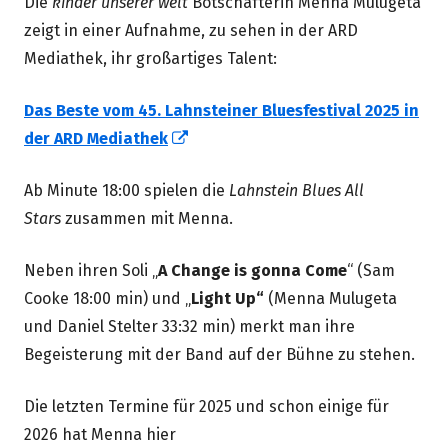
Die
kinder unserer welt
Botschafterin Menna Mulugeta
zeigt in einer Aufnahme, zu sehen in der ARD
Mediathek, ihr großartiges Talent:
Das Beste vom 45. Lahnsteiner Bluesfestival 2025 in
In
der ARD Mediathek
neuem
Ab Minute 18:00 spielen die
Lahnstein Blues All
Fenster
Stars
zusammen mit Menna.
öffnen
Neben ihren Soli „
A Change is gonna Come
“ (Sam
Cooke 18:00 min) und „
Light Up“
(Menna Mulugeta
und Daniel Stelter 33:32 min) merkt man ihre
Begeisterung mit der Band auf der Bühne zu stehen.
Die letzten Termine für 2025 und schon einige für
2026 hat Menna hier