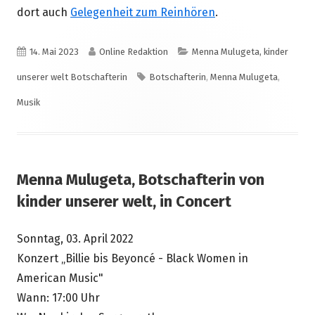
dort auch
Gelegenheit zum Reinhören
.
Veröffentlicht
Autor
Kategorien
14. Mai 2023
Online Redaktion
Menna Mulugeta, kinder
am
Schlagwörter
unserer welt Botschafterin
Botschafterin
,
Menna Mulugeta
,
Musik
Menna Mulugeta, Botschafterin von
kinder unserer welt, in Concert
Sonntag, 03. April 2022
Konzert „Billie bis Beyoncé - Black Women in
American Music"
Wann: 17:00 Uhr