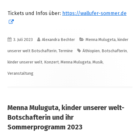
Tickets und Infos über:
https://wallufer-sommer.de
In
neuem
Fenster
Veröffentlicht
Autor
Kategorien
3. Juli 2023
Alexandra Bechter
Menna Mulugeta, kinder
öffnen
am
Schlagwörter
unserer welt Botschafterin
,
Termine
Äthiopien
,
Botschafterin
,
kinder unserer welt
,
Konzert
,
Menna Mulugeta
,
Musik
,
Veranstaltung
Menna Muluguta, kinder unserer welt-
Botschafterin und ihr
Sommerprogramm 2023