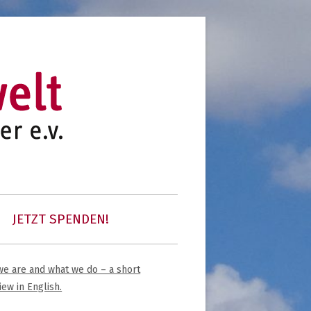
initiative für notleidende kinder e.v.
kinder unserer welt
JETZT SPENDEN!
 COMMUNITY
e are and what we do – a short
upt-
iew in English.
tenleiste
K