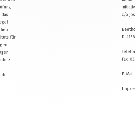
rüfung
initiat
, das
c/o Jo
egel
Beetho
chen
D-4136
ituts für
agen
Telefo
agen:
Fax: 0
 ohne
E-Mail
ute.
Impre
s