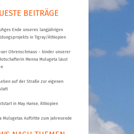
UESTE BEITRÄGE
A
RGANISATION
ufiges Ende unseres langjährigen
TLINIEN
ldungsprojekts in Tigray/Äthiopien
euer Ohrenschmaus – kinder unserer
Botschafterin Menna Mulugeta lässt
KLÄRUNG
en
 WORLD – INITIATIVE
eben auf der Straße zur eigenen
 MISERY
ÜTTER UND
tatt
!
ktstart in May Hanse, Äthiopien
 Mulugetas Auftritte zum Jahresende