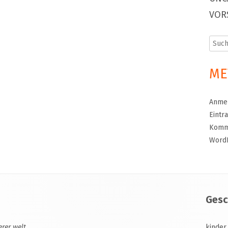
VOR
Such
nach:
ME
Anme
Eintr
Komm
Word
Gesc
erer welt
kinder