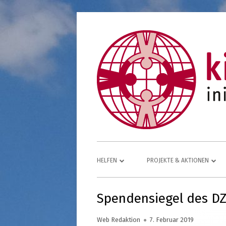
Springe
zum
Inhalt
Primäres
HELFEN
PROJEKTE & AKTIONEN
Menü
SPENDEN UND HELFEN!
ÄTHIOPIEN – MEDIZINISCHE HI
MUTTER UND KIND
Spendensiegel des DZ
IDEEN FÜR SPENDEN
ÄTHIOPIEN — SOZIALE HILFE F
Autor
Veröffentlicht
Web Redaktion
7. Februar 2019
SPENDENFORMULAR