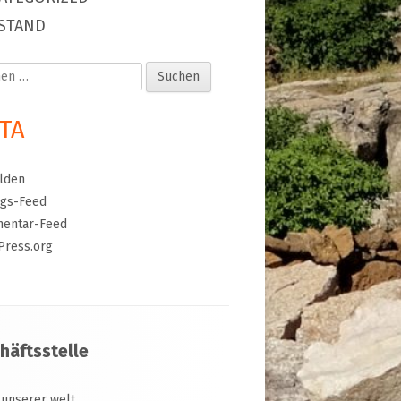
STAND
en
TA
lden
ags-Feed
entar-Feed
Press.org
häftsstelle
 unserer welt