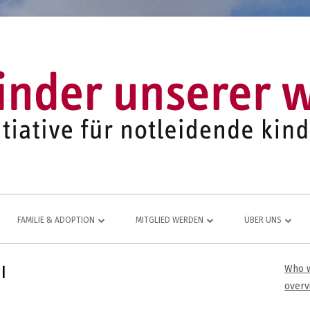
FAMILIE & ADOPTION
MITGLIED WERDEN
ÜBER UNS
LFE FÜR
NETZWERK AUS ADOPTIVFAMILIEN
KOMMEN AUCH SIE DAZU
EINE LEBENDIGE
I
Who w
Ha
JUGEND- UND FAMILIENARBEIT
MITGLIEDSANTRAG
JAHRESBERICHT
overv
ÜR
Sei
MITGLIEDERBEREICH
VEREINS-CHRONI