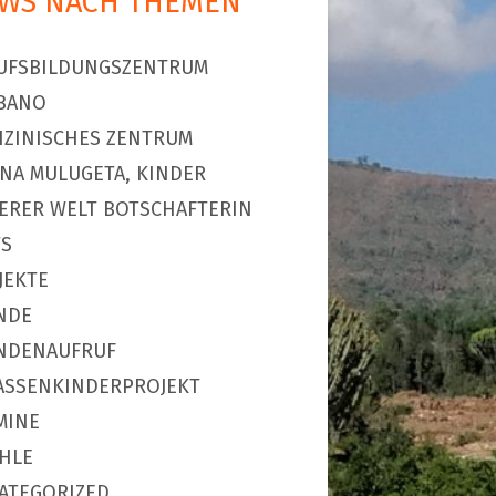
WS NACH THEMEN
UFSBILDUNGSZENTRUM
BANO
IZINISCHES ZENTRUM
NA MULUGETA, KINDER
ERER WELT BOTSCHAFTERIN
S
JEKTE
NDE
NDENAUFRUF
ASSENKINDERPROJEKT
MINE
HLE
ATEGORIZED