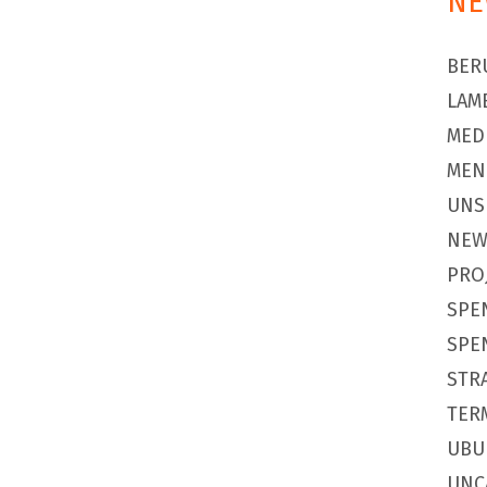
NE
BER
LAM
MED
MEN
UNS
NEW
PRO
SPE
SPE
STR
TER
UBU
UNC