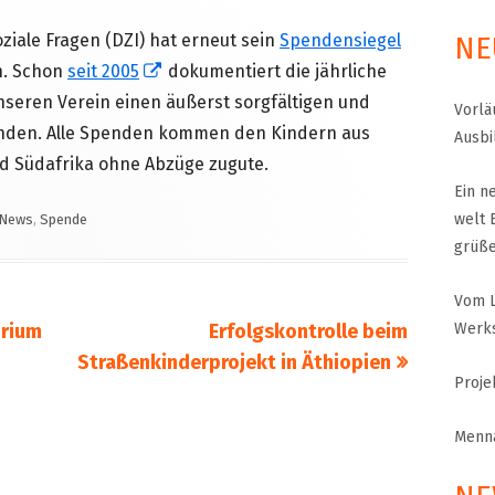
oziale Fragen (DZI) hat erneut sein
Spendensiegel
NE
MENNA MULUGET
TUNG FÜR
In
n. Schon
seit 2005
dokumentiert die jährliche
VORSTAND UND O
neuem
seren Verein einen äußerst sorgfältigen und
Vorlä
Fenster
nden. Alle Spenden kommen den Kindern aus
SATZUNG UND LEI
Ausbi
öffnen
nd Südafrika ohne Abzüge zugute.
IMPRESSUM
Ein n
ÄTHIOPIEN – AUSBILDUNGSZENTRUM FÜR
Kategorien
welt 
News
,
Spende
MÜTTER IN NOT
DATENSCHUTZER
grüß
MUTTER-KIND-KLINIK IN ENDASELASSIE
CHILDREN OF OUR
Vom L
FOR CHILDREN IN
ÄTHIOPIEN — MEDIZINISCHE HILFE FÜR
MEDIZINISCHE HILFE FÜR M
Nächster
orium
Erfolgskontrolle beim
Werks
MUTTER UND KIND
KINDER – WIR BLEIBEN DRAN
Beitrag
Straßenkinderprojekt in Äthiopien
Proje
UNTERSTÜTZUNG FÜR SCHUL- UND
STRASSENKINDER
Menna