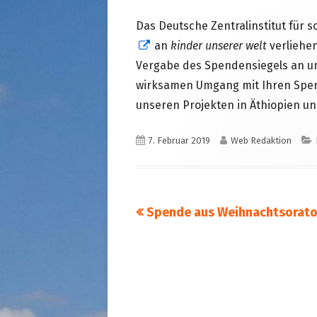
STRASSENKINDER
am
Das Deutsche Zentralinstitut für s
SO WURDE GEHOLFEN…
SÜDAFRIKA — PFLEGEEINRICH
In
an
kinder unserer welt
verliehe
HIV-WAISENKINDER
neuem
Vergabe des Spendensiegels an un
SÜDAFRIKA — SCHUL- UND
Fenster
wirksamen Umgang mit Ihren Spe
FÖRDERZENTRUM
öffnen
unseren Projekten in Äthiopien u
ABGESCHLOSSENE PROJEKTE
Veröffentlicht
Autor
7. Februar 2019
Web Redaktion
am
Vorheriger
Spende aus Weihnachtsorat
Beitragsnavigation
Beitrag: