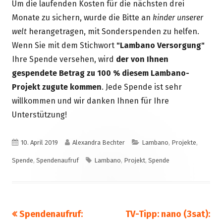
Um die laufenden Kosten für die nächsten drei
Monate zu sichern, wurde die Bitte an
kinder unserer
welt
herangetragen, mit Sonderspenden zu helfen.
Wenn Sie mit dem Stichwort
"Lambano Versorgung"
Ihre Spende versehen, wird
der von Ihnen
gespendete Betrag zu 100 % diesem Lambano-
Projekt zugute kommen
. Jede Spende ist sehr
willkommen und wir danken Ihnen für Ihre
Unterstützung!
Veröffentlicht
Autor
Kategorien
10. April 2019
Alexandra Bechter
Lambano
,
Projekte
,
am
Schlagwörter
Spende
,
Spendenaufruf
Lambano
,
Projekt
,
Spende
Vorheriger
Nächster
Spendenaufruf:
TV-Tipp: nano (3sat):
Beitragsnavigation