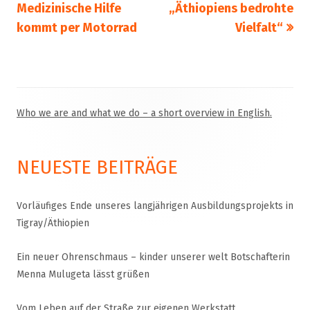
Beitrag:
Beitrag
Medizinische Hilfe
„Äthiopiens bedrohte
kommt per Motorrad
Vielfalt“
Who we are and what we do – a short overview in English.
Haupt-
Seitenleiste
NEUESTE BEITRÄGE
Vorläufiges Ende unseres langjährigen Ausbildungsprojekts in
Tigray/Äthiopien
Ein neuer Ohrenschmaus – kinder unserer welt Botschafterin
Menna Mulugeta lässt grüßen
Vom Leben auf der Straße zur eigenen Werkstatt