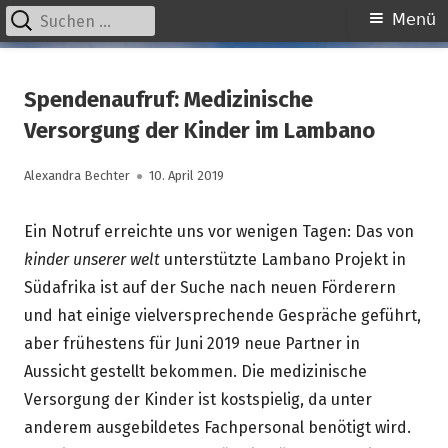
Suchen
Primäres
Menü
nach:
Menü
Springe
kinder unserer welt
initiative für notleidende kinder e.v.
zum
Spendenaufruf: Medizinische
Inhalt
Versorgung der Kinder im Lambano
Autor
Veröffentlicht
Alexandra Bechter
10. April 2019
am
Ein Notruf erreichte uns vor wenigen Tagen: Das von
kinder unserer welt
unterstützte Lambano Projekt in
Südafrika ist auf der Suche nach neuen Förderern
und hat einige vielversprechende Gespräche geführt,
aber frühestens für Juni 2019 neue Partner in
Aussicht gestellt bekommen. Die medizinische
Versorgung der Kinder ist kostspielig, da unter
anderem ausgebildetes Fachpersonal benötigt wird.