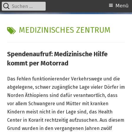
Suchen
Primäres
Menü
nach:
Menü
Springe
kinder unserer welt
initiative für notleidende kinder e.v.
zum
SCHLAGWORT:
MEDIZINISCHES ZENTRUM
Inhalt
Spendenaufruf: Medizinische Hilfe
kommt per Motorrad
Das Fehlen funktionierender Verkehrswege und die
abgelegene, schwer zugängliche Lage vieler Dörfer im
Norden Äthiopiens sind dafür verantwortlich, dass
vor allem Schwangere und Mütter mit kranken
Kindern meist nicht in der Lage sind, das Health
Center in Korarit rechtzeitig aufzusuchen. Aus diesem
Grund wurden in den vergangenen Jahren zwölf