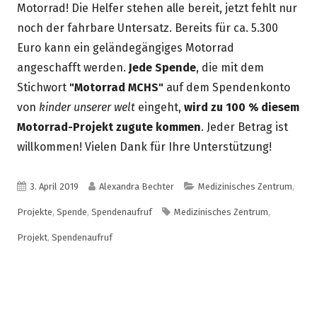
Motorrad! Die Helfer stehen alle bereit, jetzt fehlt nur
noch der fahrbare Untersatz. Bereits für ca. 5.300
Euro kann ein geländegängiges Motorrad
angeschafft werden.
Jede Spende
, die mit dem
Stichwort
"Motorrad MCHS"
auf dem Spendenkonto
von
kinder unserer welt
eingeht,
wird zu 100 % diesem
Motorrad-Projekt zugute kommen
. Jeder Betrag ist
willkommen! Vielen Dank für Ihre Unterstützung!
Veröffentlicht
Autor
Kategorien
3. April 2019
Alexandra Bechter
Medizinisches Zentrum
,
am
Schlagwörter
Projekte
,
Spende
,
Spendenaufruf
Medizinisches Zentrum
,
Projekt
,
Spendenaufruf