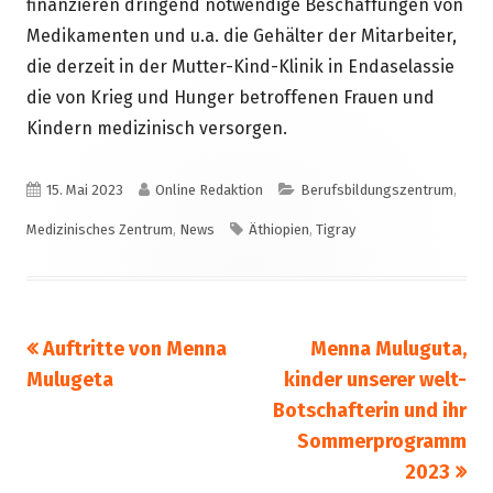
finanzieren dringend notwendige Beschaffungen von
Medikamenten und u.a. die Gehälter der Mitarbeiter,
die derzeit in der Mutter-Kind-Klinik in Endaselassie
die von Krieg und Hunger betroffenen Frauen und
Kindern medizinisch versorgen.
Veröffentlicht
Autor
Kategorien
15. Mai 2023
Online Redaktion
Berufsbildungszentrum
,
am
Schlagwörter
Medizinisches Zentrum
,
News
Äthiopien
,
Tigray
Vorheriger
Nächster
Auftritte von Menna
Menna Muluguta,
Beitragsnavigation
Beitrag:
Beitrag
Mulugeta
kinder unserer welt-
Botschafterin und ihr
Sommerprogramm
2023