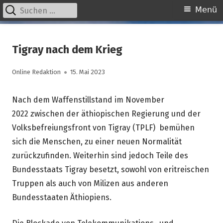
Suchen
Primäres
Menü
nach:
Menü
Springe
kinder unserer welt
initiative für notleidende kinder e.v.
zum
Tigray nach dem Krieg
Inhalt
Autor
Veröffentlicht
Online Redaktion
15. Mai 2023
am
Nach dem Waffenstillstand im November
2022 zwischen der äthiopischen Regierung und der
Volksbefreiungsfront von Tigray (TPLF) bemühen
sich die Menschen, zu einer neuen Normalität
zurückzufinden. Weiterhin sind jedoch Teile des
Bundesstaats Tigray besetzt, sowohl von eritreischen
Truppen als auch von Milizen aus anderen
Bundesstaaten Äthiopiens.