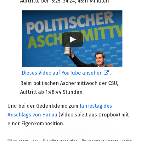
Auftritte bei 15:25, 34:24, 48:11 Minuten
In
Dieses Video auf YouTube ansehen
.
neuem
Beim politischen Aschermittwoch der CSU,
Fenster
Auftritt ab 1:48:44 Stunden.
öffnen
Und bei der Gedenkdemo zum
Jahrestag des
Anschlags von Hanau
(Video spielt aus Dropbox) mit
einer Eigenkomposition.
Veröffentlicht
Autor
Kategorien