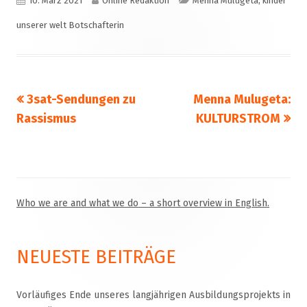
10. März 2021
Online Redaktion
Menna Mulugeta, kinder
am
unserer welt Botschafterin
Vorheriger
Nächster
3sat-Sendungen zu
Menna Mulugeta:
Beitragsnavigation
Beitrag:
Beitrag
Rassismus
KULTURSTROM
Who we are and what we do – a short overview in English.
Haupt-
Seitenleiste
NEUESTE BEITRÄGE
Vorläufiges Ende unseres langjährigen Ausbildungsprojekts in