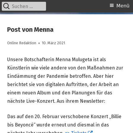
Suchen
Primäres
Menü
nach:
Menü
Springe
kinder unserer welt
initiative für notleidende kinder e.v.
zum
Post von Menna
Inhalt
Autor
Veröffentlicht
Online Redaktion
10. März 2021
am
Unsere Botschafterin Menna Mulugeta ist als
Künstlerin wie viele andere von den Maßnahmen zur
Eindämmung der Pandemie betroffen. Aber hier
berichtet sie von digitalen Auftritten, der Arbeit an
einem neuen Album und den Planungen für das
nächste Live-Konzert. Aus ihrem Newsletter:
Das auf den 20. Februar verschobene Konzert „Billie
bis Beyoncé“ wurde erneut und diesmal in das
In