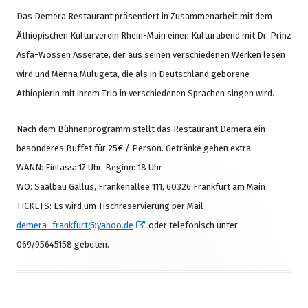
Das Demera Restaurant präsentiert in Zusammenarbeit mit dem
Äthiopischen Kulturverein Rhein-Main einen Kulturabend mit Dr. Prinz
Asfa-Wossen Asserate, der aus seinen verschiedenen Werken lesen
wird und Menna Mulugeta, die als in Deutschland geborene
Äthiopierin mit ihrem Trio in verschiedenen Sprachen singen wird.
Nach dem Bühnenprogramm stellt das Restaurant Demera ein
besonderes Buffet für 25€ / Person. Getränke gehen extra.
WANN: Einlass: 17 Uhr, Beginn: 18 Uhr
WO: Saalbau Gallus, Frankenallee 111, 60326 Frankfurt am Main
TICKETS: Es wird um Tischreservierung per Mail
In
demera_frankfurt@yahoo.de
oder telefonisch unter
neuem
069/95645158 gebeten.
Fenster
öffnen