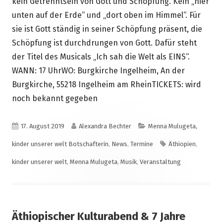
kein Getrenntsein von Gott und Schöpfung. Kein „hier
unten auf der Erde“ und „dort oben im Himmel“. Für
sie ist Gott ständig in seiner Schöpfung präsent, die
Schöpfung ist durchdrungen von Gott. Dafür steht
der Titel des Musicals „Ich sah die Welt als EINS“.
WANN: 17 UhrWO: Burgkirche Ingelheim, An der
Burgkirche, 55218 Ingelheim am RheinTICKETS: wird
noch bekannt gegeben
Veröffentlicht
Autor
Kategorien
17. August 2019
Alexandra Bechter
Menna Mulugeta,
am
Schlagwörter
kinder unserer welt Botschafterin
,
News
,
Termine
Äthiopien
,
kinder unserer welt
,
Menna Mulugeta
,
Musik
,
Veranstaltung
Äthiopischer Kulturabend & 7 Jahre