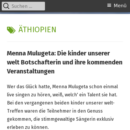
Suchen
Primäres
Menü
nach:
Menü
Springe
kinder unserer welt
initiative für notleidende kinder e.v.
zum
SCHLAGWORT:
ÄTHIOPIEN
Inhalt
Menna Mulugeta: Die kinder unserer
welt Botschafterin und ihre kommenden
Veranstaltungen
Wer das Glück hatte, Menna Mulugeta schon einmal
live singen zu hören, weiß, welch' ein Talent sie hat.
Bei den vergangenen beiden kinder unserer welt-
Treffen waren die Teilnehmer in den Genuss
gekommen, die stimmgewaltige Sängerin exklusiv
erleben zu können.