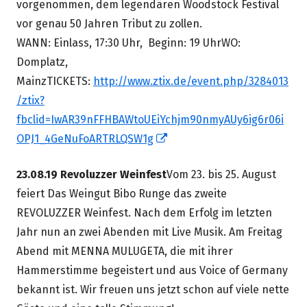
vorgenommen, dem legendären Woodstock Festival
vor genau 50 Jahren Tribut zu zollen.
WANN: Einlass, 17:30 Uhr, Beginn: 19 UhrWO:
Domplatz,
MainzTICKETS:
http://www.ztix.de/event.php/3284013
/ztix?
fbclid=IwAR39nFFHBAWtoUEiYchjm90nmyAUy6ig6r06i
In
OPJ1_4GeNuFoARTRLQSW1g
neuem
23.08.19 Revoluzzer Weinfest
Vom 23. bis 25. August
Fenster
feiert Das Weingut Bibo Runge das zweite
öffnen
REVOLUZZER Weinfest. Nach dem Erfolg im letzten
Jahr nun an zwei Abenden mit Live Musik. Am Freitag
Abend mit MENNA MULUGETA, die mit ihrer
Hammerstimme begeistert und aus Voice of Germany
bekannt ist. Wir freuen uns jetzt schon auf viele nette