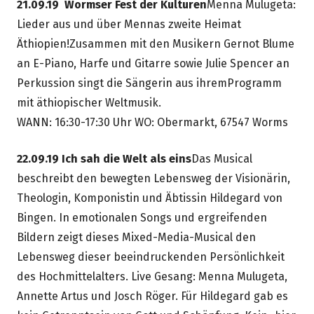
21.09.19 Wormser Fest der Kulturen
Menna Mulugeta:
Fenster
Lieder aus und über Mennas zweite Heimat
öffnen
Äthiopien!Zusammen mit den Musikern Gernot Blume
an E-Piano, Harfe und Gitarre sowie Julie Spencer an
Perkussion singt die Sängerin aus ihremProgramm
mit äthiopischer Weltmusik.
WANN: 16:30-17:30 Uhr WO: Obermarkt, 67547 Worms
22.09.19 Ich sah die Welt als eins
Das Musical
beschreibt den bewegten Lebensweg der Visionärin,
Theologin, Komponistin und Äbtissin Hildegard von
Bingen. In emotionalen Songs und ergreifenden
Bildern zeigt dieses Mixed-Media-Musical den
Lebensweg dieser beeindruckenden Persönlichkeit
des Hochmittelalters. Live Gesang: Menna Mulugeta,
Annette Artus und Josch Röger. Für Hildegard gab es