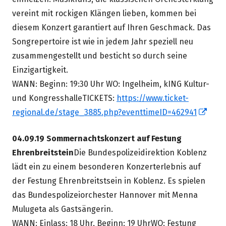
vereint mit rockigen Klängen lieben, kommen bei
diesem Konzert garantiert auf Ihren Geschmack. Das
Songrepertoire ist wie in jedem Jahr speziell neu
zusammengestellt und besticht so durch seine
Einzigartigkeit.
WANN: Beginn: 19:30 Uhr WO: Ingelheim, kING Kultur-
und KongresshalleTICKETS:
https://www.ticket-
In
regional.de/stage_3885.php?eventtimeID=462941
neu
04.09.19 Sommernachtskonzert auf Festung
Fens
Ehrenbreitstein
Die Bundespolizeidirektion Koblenz
öffn
lädt ein zu einem besonderen Konzerterlebnis auf
der Festung Ehrenbreitstsein in Koblenz. Es spielen
das Bundespolizeiorchester Hannover mit Menna
Mulugeta als Gastsängerin.
WANN: Einlass: 18 Uhr, Beginn: 19 UhrWO: Festung