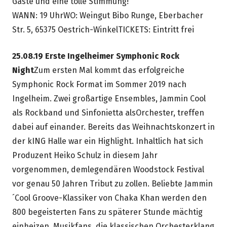
Gäste und eine tolle Stimmung!
WANN: 19 UhrWO: Weingut Bibo Runge, Eberbacher
Str. 5, 65375 Oestrich-WinkelTICKETS: Eintritt frei
25.08.19 Erste Ingelheimer Symphonic Rock
Night
Zum ersten Mal kommt das erfolgreiche
Symphonic Rock Format im Sommer 2019 nach
Ingelheim. Zwei großartige Ensembles, Jammin Cool
als Rockband und Sinfonietta alsOrchester, treffen
dabei auf einander. Bereits das Weihnachtskonzert in
der kING Halle war ein Highlight. Inhaltlich hat sich
Produzent Heiko Schulz in diesem Jahr
vorgenommen, demlegendären Woodstock Festival
vor genau 50 Jahren Tribut zu zollen. Beliebte Jammin
´Cool Groove-Klassiker von Chaka Khan werden den
800 begeisterten Fans zu späterer Stunde mächtig
einheizen. Musikfans, die klassischen Orchesterklang