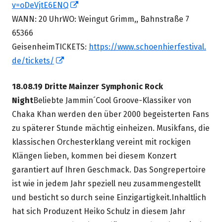
In
v=oDeVjtE6ENQ
neuem
WANN: 20 UhrWO: Weingut Grimm,, Bahnstraße 7
Fenster
65366
öffnen
GeisenheimTICKETS:
https://www.schoenhierfestival.
In
de/tickets/
neuem
18.08.19 Dritte Mainzer Symphonic Rock
Fenster
Night
Beliebte Jammin´Cool Groove-Klassiker von
öffnen
Chaka Khan werden den über 2000 begeisterten Fans
zu späterer Stunde mächtig einheizen. Musikfans, die
klassischen Orchesterklang vereint mit rockigen
Klängen lieben, kommen bei diesem Konzert
garantiert auf Ihren Geschmack. Das Songrepertoire
ist wie in jedem Jahr speziell neu zusammengestellt
und besticht so durch seine Einzigartigkeit.Inhaltlich
hat sich Produzent Heiko Schulz in diesem Jahr