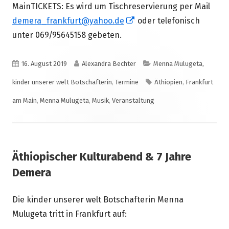
MainTICKETS: Es wird um Tischreservierung per Mail
In
demera_frankfurt@yahoo.de
oder telefonisch
neuem
unter 069/95645158 gebeten.
Fenster
öffnen
Veröffentlicht
Autor
Kategorien
16. August 2019
Alexandra Bechter
Menna Mulugeta,
am
Schlagwörter
kinder unserer welt Botschafterin
,
Termine
Äthiopien
,
Frankfurt
am Main
,
Menna Mulugeta
,
Musik
,
Veranstaltung
Äthiopischer Kulturabend & 7 Jahre
Demera
Die kinder unserer welt Botschafterin Menna
Mulugeta tritt in Frankfurt auf: