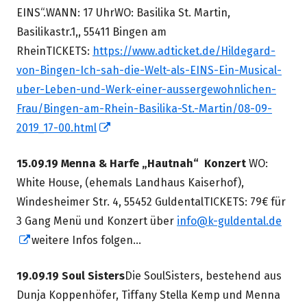
EINS“.WANN: 17 UhrWO: Basilika St. Martin,
Basilikastr.1,, 55411 Bingen am
RheinTICKETS:
https://www.adticket.de/Hildegard-
von-Bingen-Ich-sah-die-Welt-als-EINS-Ein-Musical-
uber-Leben-und-Werk-einer-aussergewohnlichen-
Frau/Bingen-am-Rhein-Basilika-St.-Martin/08-09-
In
2019_17-00.html
neuem
15.09.19 Menna & Harfe „Hautnah“ Konzert
WO:
Fenster
White House, (ehemals Landhaus Kaiserhof),
öffnen
Windesheimer Str. 4, 55452 GuldentalTICKETS: 79€ für
3 Gang Menü und Konzert über
info@k-guldental.de
In
weitere Infos folgen…
neuem
19.09.19 Soul Sisters
Die SoulSisters, bestehend aus
Fenster
Dunja Koppenhöfer, Tiffany Stella Kemp und Menna
öffnen