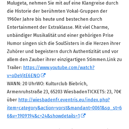
Mulugeta, nehmen Sie mit auf eine Klangreise durch
die Historie der berühmten Vokal-Gruppen der
1960er Jahre bis heute und bestechen durch
Entertainment der Extraklasse. Mit viel Charme,
unbändiger Musikalität und einer gehörigen Prise
Humor singen sich die SoulSisters in die Herzen ihrer
Zuhörer und begeistern durch Authentizität und vor
allem den Zauber ihrer einzigartigen Stimmen.Link zu
Trailer:
https://www.youtube.com/watch?
In
v=oDeVjtE6ENQ
neuem
WANN: 20 UhrWO: Kulturclub Biebrich,
Fenster
Armenruhstraße 23, 65203 WiesbadenTICKETS: 23, 70€
öffnen
über
http://wiesbadenfr.eventris.eu/index.php?
item=category&action=vorst&mandant=0061&sp_st=6
In
6&v=1909194&c=24&showdetails=1
neuem