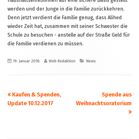
Haushaltseinkommen auf eine sichere Basis gestellt
werden und der Junge in die Familie zurückkehren.
Denn jetzt verdient die Familie genug, dass Alihed
wieder Zeit hat, zusammen mit seiner Schwester die
Schule zu besuchen - anstelle auf der Straße Geld für
die Familie verdienen zu müssen.
Veröffentlicht
Autor
Kategorien
19. Januar 2018
Web Redaktion
News
am
Vorheriger
Nächster
Kaufen & Spenden,
Spende aus
Beitragsnavigation
Beitrag:
Beitrag
Update 10.12.2017
Weihnachtsoratorium