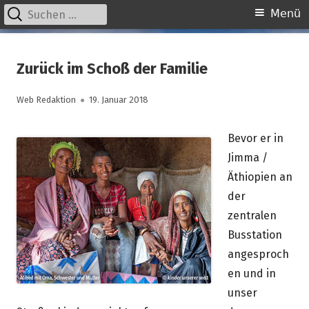
Suchen
Primäres
Menü
nach:
Menü
Springe
kinder unserer welt
initiative für notleidende kinder e.v.
zum
Zurück im Schoß der Familie
Inhalt
Autor
Veröffentlicht
Web Redaktion
19. Januar 2018
am
Bevor er in
Jimma /
Äthiopien an
der
zentralen
Busstation
angesproch
en und in
unser