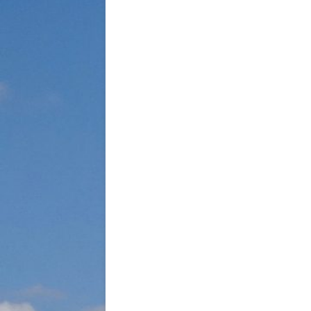
STRASSENKINDER
SO WURDE GEHOLFEN…
SÜDAFRIKA — PFLEGEEINRICH
HIV-WAISENKINDER
SÜDAFRIKA — SCHUL- UND
FÖRDERZENTRUM
ABGESCHLOSSENE PROJEKTE