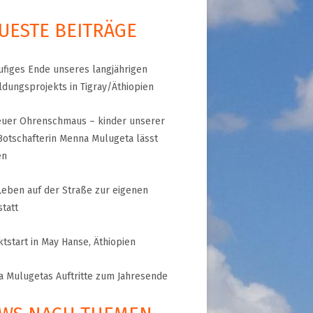
UESTE BEITRÄGE
A
RGANISATION
ufiges Ende unseres langjährigen
TLINIEN
ldungsprojekts in Tigray/Äthiopien
euer Ohrenschmaus – kinder unserer
Botschafterin Menna Mulugeta lässt
KLÄRUNG
en
 WORLD – INITIATIVE
eben auf der Straße zur eigenen
 MISERY
ÜTTER UND
tatt
!
ktstart in May Hanse, Äthiopien
 Mulugetas Auftritte zum Jahresende