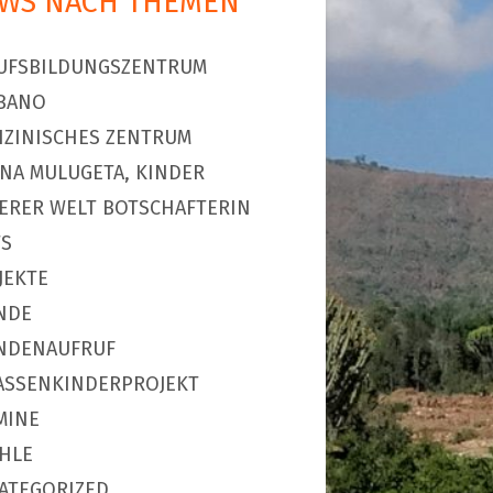
WS NACH THEMEN
UFSBILDUNGSZENTRUM
BANO
IZINISCHES ZENTRUM
NA MULUGETA, KINDER
ERER WELT BOTSCHAFTERIN
S
JEKTE
NDE
NDENAUFRUF
ASSENKINDERPROJEKT
MINE
HLE
ATEGORIZED