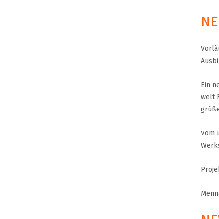
NE
MENNA MULUGET
TUNG FÜR
VORSTAND UND O
Vorlä
SATZUNG UND LEI
Ausbi
IMPRESSUM
Ein n
ÄTHIOPIEN – AUSBILDUNGSZENTRUM FÜR
welt 
MÜTTER IN NOT
DATENSCHUTZER
grüß
MUTTER-KIND-KLINIK IN ENDASELASSIE
CHILDREN OF OUR
Vom L
FOR CHILDREN IN
ÄTHIOPIEN — MEDIZINISCHE HILFE FÜR
MEDIZINISCHE HILFE FÜR M
Werks
MUTTER UND KIND
KINDER – WIR BLEIBEN DRAN
Proje
UNTERSTÜTZUNG FÜR SCHUL- UND
STRASSENKINDER
Menna