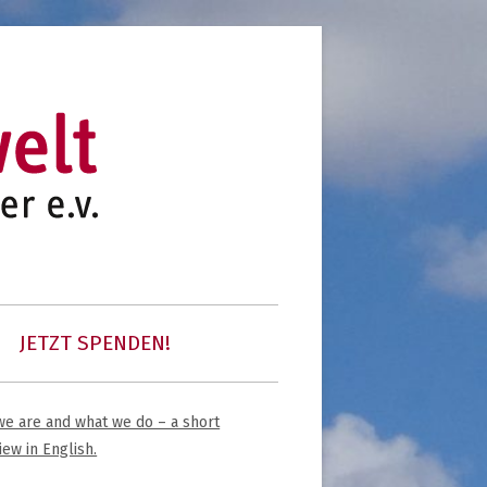
initiative für notleidende kinder e.v.
kinder unserer welt
JETZT SPENDEN!
 COMMUNITY
e are and what we do – a short
upt-
iew in English.
tenleiste
K