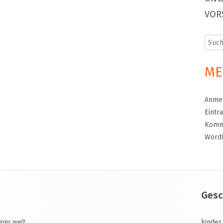
VOR
Such
nach:
ME
Anme
Eintr
Komm
Word
Gesc
erer welt
kinder