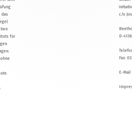
rüfung
initiat
, das
c/o Jo
egel
Beetho
chen
D-4136
ituts für
agen
Telefo
agen:
Fax: 0
 ohne
E-Mail
ute.
Impre
s