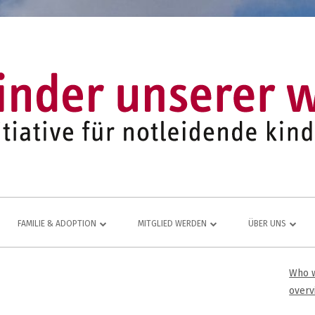
FAMILIE & ADOPTION
MITGLIED WERDEN
ÜBER UNS
LFE FÜR
NETZWERK AUS ADOPTIVFAMILIEN
KOMMEN AUCH SIE DAZU
EINE LEBENDIGE
Who w
Ha
JUGEND- UND FAMILIENARBEIT
MITGLIEDSANTRAG
JAHRESBERICHT
overv
ÜR
Sei
MITGLIEDERBEREICH
VEREINS-CHRONI