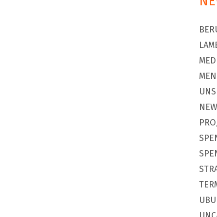
NE
BER
LAM
MED
MEN
UNS
NEW
PRO
SPE
SPE
STR
TER
UBU
UNC