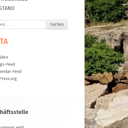
STAND
en
TA
lden
ags-Feed
entar-Feed
Press.org
häftsstelle
 unserer welt