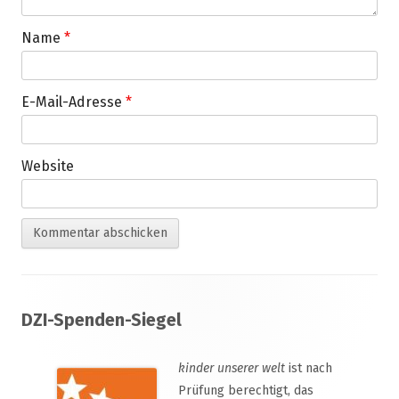
Name
*
E-Mail-Adresse
*
Website
Footer
DZI-Spenden-Siegel
Inhalt
kinder unserer welt
ist nach
Prüfung berechtigt, das