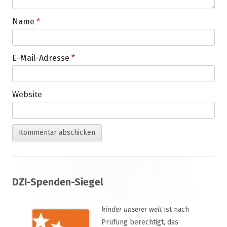
Name
*
E-Mail-Adresse
*
Website
Footer
DZI-Spenden-Siegel
Inhalt
kinder unserer welt
ist nach
Prüfung berechtigt, das