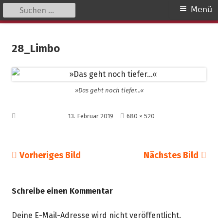
Suchen
Primäres
Menü
nach:
Menü
Springe
kinder unserer welt
initiative für notleidende kinder e.v.
zum
28_Limbo
Inhalt
»Das geht noch tiefer...«
Volle
Veröffentlicht am
13. Februar 2019
680 × 520
Größe
Vorheriges Bild
Nächstes Bild
Schreibe einen Kommentar
Deine E-Mail-Adresse wird nicht veröffentlicht.