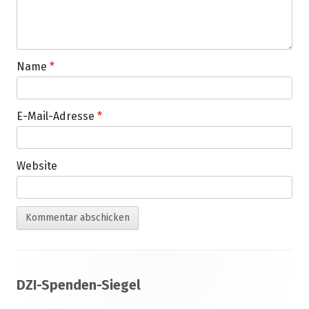
Name
*
E-Mail-Adresse
*
Website
Footer
DZI-Spenden-Siegel
Inhalt