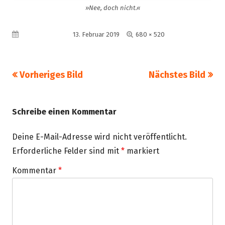
»Nee, doch nicht.«
Volle
Veröffentlicht am
13. Februar 2019
680 × 520
Größe
Vorheriges Bild
Nächstes Bild
Schreibe einen Kommentar
Deine E-Mail-Adresse wird nicht veröffentlicht.
Erforderliche Felder sind mit
*
markiert
Kommentar
*