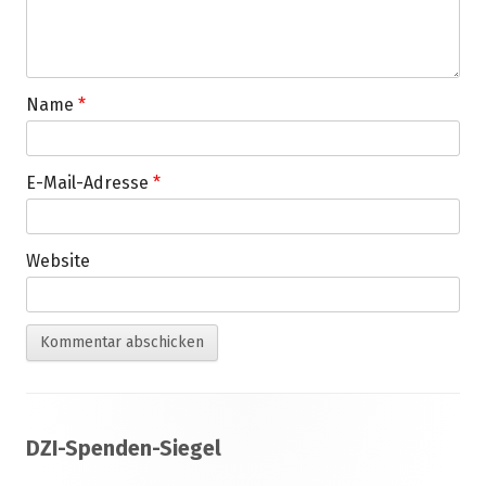
Name
*
E-Mail-Adresse
*
Website
Footer
DZI-Spenden-Siegel
Inhalt