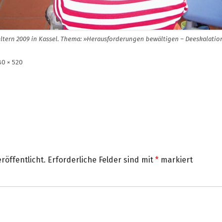
ltern 2009 in Kassel. Thema: »Herausforderungen bewältigen – Deeskalatio
lle
80 × 520
röße
röffentlicht.
Erforderliche Felder sind mit
*
markiert