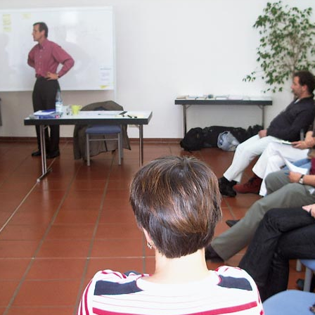
MENNA MULUGET
TUNG FÜR
VORSTAND UND O
SATZUNG UND LEI
IMPRESSUM
ÄTHIOPIEN – AUSBILDUNGSZENTRUM FÜR
MÜTTER IN NOT
DATENSCHUTZER
MUTTER-KIND-KLINIK IN ENDASELASSIE
CHILDREN OF OUR
FOR CHILDREN IN
ÄTHIOPIEN — MEDIZINISCHE HILFE FÜR
MEDIZINISCHE HILFE FÜR M
MUTTER UND KIND
KINDER – WIR BLEIBEN DRAN
UNTERSTÜTZUNG FÜR SCHUL- UND
STRASSENKINDER