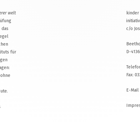
erer welt
kinder
rüfung
initiat
, das
c/o Jo
egel
Beetho
chen
D-4136
ituts für
agen
Telefo
agen:
Fax: 0
 ohne
E-Mail
ute.
Impre
s