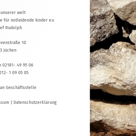
 unserer welt
ive für notleidende kinder e.v.
sef Rudolph
venstraße 10
3 Jüchen
n 02181- 49 95 06
3212- 1 09 05 05
 an Geschäftsstelle
ssum
|
Datenschutzerklärung