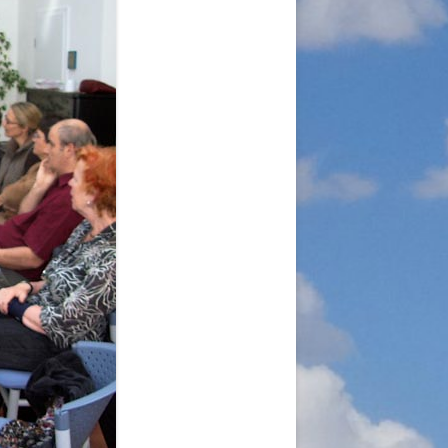
A
RGANISATION
TLINIEN
KLÄRUNG
 WORLD – INITIATIVE
 MISERY
ÜTTER UND
!