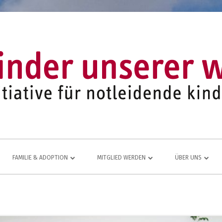
FAMILIE & ADOPTION
MITGLIED WERDEN
ÜBER UNS
LFE FÜR
NETZWERK AUS ADOPTIVFAMILIEN
KOMMEN AUCH SIE DAZU
EINE LEBENDIGE
JUGEND- UND FAMILIENARBEIT
MITGLIEDSANTRAG
JAHRESBERICHT
ÜR
MITGLIEDERBEREICH
VEREINS-CHRONI