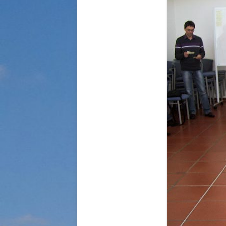
STRASSENKINDER
SO WURDE GEHOLFEN…
SÜDAFRIKA — PFLEGEEINRICH
HIV-WAISENKINDER
SÜDAFRIKA — SCHUL- UND
FÖRDERZENTRUM
ABGESCHLOSSENE PROJEKTE