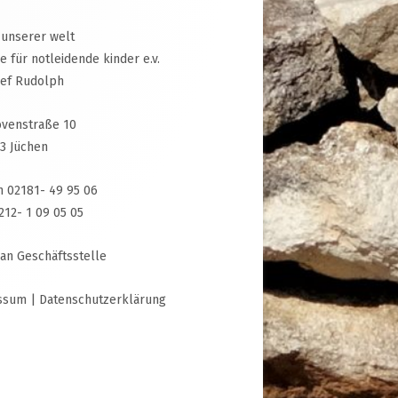
 unserer welt
ive für notleidende kinder e.v.
sef Rudolph
venstraße 10
3 Jüchen
n 02181- 49 95 06
3212- 1 09 05 05
 an Geschäftsstelle
ssum
|
Datenschutzerklärung