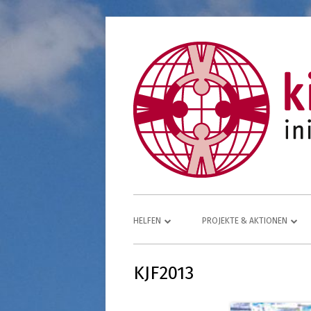
Springe
zum
Inhalt
Primäres
HELFEN
PROJEKTE & AKTIONEN
Menü
SPENDEN UND HELFEN!
ÄTHIOPIEN – MEDIZINISCHE HI
MUTTER UND KIND
KJF2013
IDEEN FÜR SPENDEN
ÄTHIOPIEN — SOZIALE HILFE F
SPENDENFORMULAR