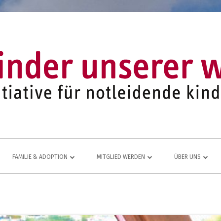
FAMILIE & ADOPTION
MITGLIED WERDEN
ÜBER UNS
LFE FÜR
NETZWERK AUS ADOPTIVFAMILIEN
KOMMEN AUCH SIE DAZU
EINE LEBENDIGE
JUGEND- UND FAMILIENARBEIT
MITGLIEDSANTRAG
JAHRESBERICHT
ÜR
MITGLIEDERBEREICH
VEREINS-CHRONI