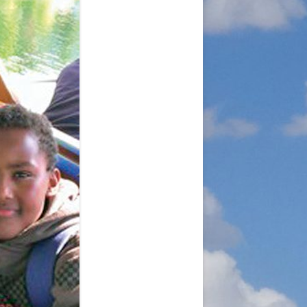
A
RGANISATION
TLINIEN
KLÄRUNG
 WORLD – INITIATIVE
 MISERY
ÜTTER UND
!