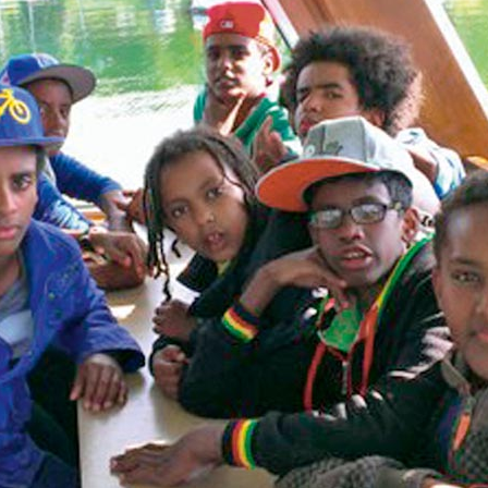
MENNA MULUGET
TUNG FÜR
VORSTAND UND O
SATZUNG UND LEI
IMPRESSUM
ÄTHIOPIEN – AUSBILDUNGSZENTRUM FÜR
MÜTTER IN NOT
DATENSCHUTZER
MUTTER-KIND-KLINIK IN ENDASELASSIE
CHILDREN OF OUR
FOR CHILDREN IN
ÄTHIOPIEN — MEDIZINISCHE HILFE FÜR
MEDIZINISCHE HILFE FÜR M
MUTTER UND KIND
KINDER – WIR BLEIBEN DRAN
UNTERSTÜTZUNG FÜR SCHUL- UND
STRASSENKINDER