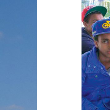
STRASSENKINDER
SO WURDE GEHOLFEN…
SÜDAFRIKA — PFLEGEEINRICH
HIV-WAISENKINDER
SÜDAFRIKA — SCHUL- UND
FÖRDERZENTRUM
ABGESCHLOSSENE PROJEKTE