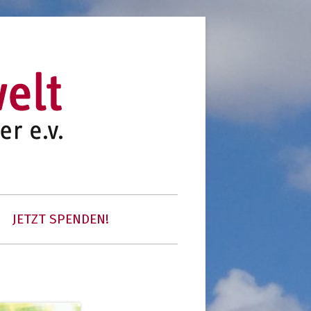
initiative für notleidende kinder e.v.
kinder unserer welt
JETZT SPENDEN!
 COMMUNITY
K