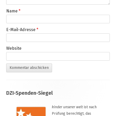
Name
*
E-Mail-Adresse
*
Website
Footer
DZI-Spenden-Siegel
Inhalt
kinder unserer welt
ist nach
Prüfung berechtigt, das