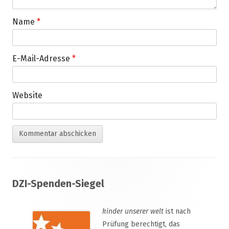
Name
*
E-Mail-Adresse
*
Website
Footer
DZI-Spenden-Siegel
Inhalt
kinder unserer welt
ist nach
Prüfung berechtigt, das