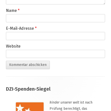
Name
*
E-Mail-Adresse
*
Website
Footer
DZI-Spenden-Siegel
Inhalt
kinder unserer welt
ist nach
Prüfung berechtigt, das