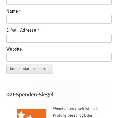
Name
*
E-Mail-Adresse
*
Website
Footer
DZI-Spenden-Siegel
Inhalt
kinder unserer welt
ist nach
Prüfung berechtigt, das