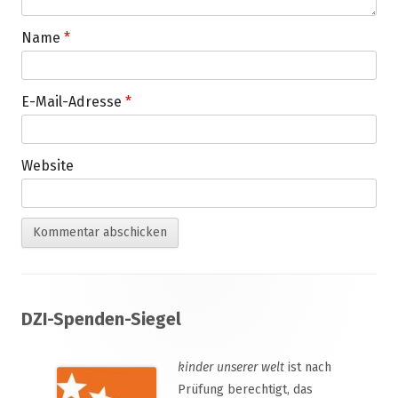
Name
*
E-Mail-Adresse
*
Website
Footer
DZI-Spenden-Siegel
Inhalt
kinder unserer welt
ist nach
Prüfung berechtigt, das