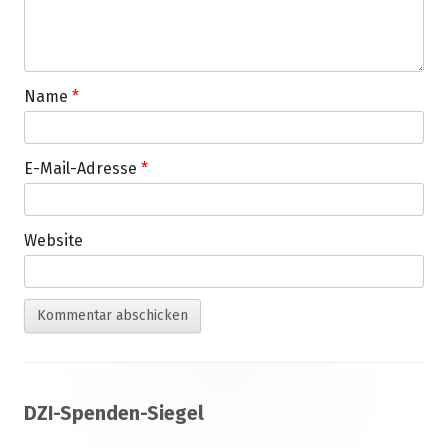
Name
*
E-Mail-Adresse
*
Website
Footer
DZI-Spenden-Siegel
Inhalt