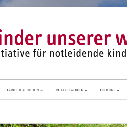
FAMILIE & ADOPTION
MITGLIED WERDEN
ÜBER UNS
LFE FÜR
NETZWERK AUS ADOPTIVFAMILIEN
KOMMEN AUCH SIE DAZU
EINE LEBENDIGE
JUGEND- UND FAMILIENARBEIT
MITGLIEDSANTRAG
JAHRESBERICHT
ÜR
MITGLIEDERBEREICH
VEREINS-CHRONI