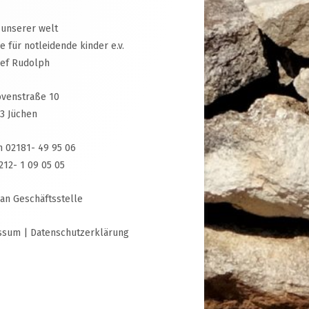
 unserer welt
ive für notleidende kinder e.v.
sef Rudolph
venstraße 10
3 Jüchen
n 02181- 49 95 06
3212- 1 09 05 05
 an Geschäftsstelle
ssum
|
Datenschutzerklärung