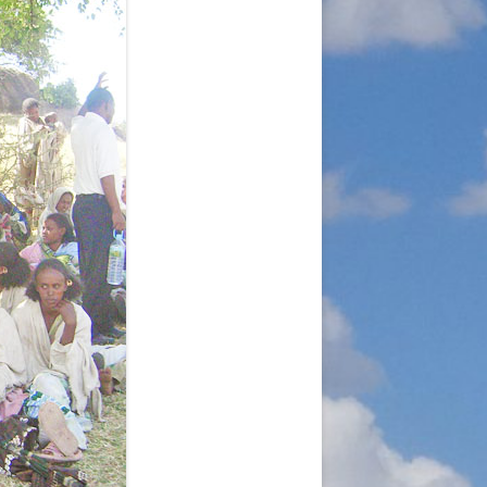
A
RGANISATION
TLINIEN
KLÄRUNG
 WORLD – INITIATIVE
 MISERY
ÜTTER UND
!