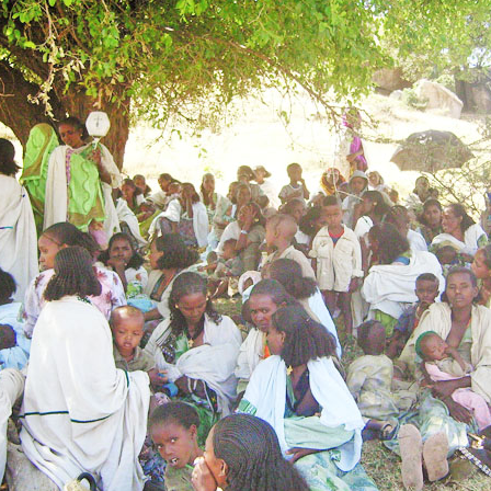
MENNA MULUGET
TUNG FÜR
VORSTAND UND O
SATZUNG UND LEI
IMPRESSUM
ÄTHIOPIEN – AUSBILDUNGSZENTRUM FÜR
MÜTTER IN NOT
DATENSCHUTZER
MUTTER-KIND-KLINIK IN ENDASELASSIE
CHILDREN OF OUR
FOR CHILDREN IN
ÄTHIOPIEN — MEDIZINISCHE HILFE FÜR
MEDIZINISCHE HILFE FÜR M
MUTTER UND KIND
KINDER – WIR BLEIBEN DRAN
UNTERSTÜTZUNG FÜR SCHUL- UND
STRASSENKINDER