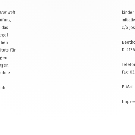
erer welt
kinder
rüfung
initiat
, das
c/o Jo
egel
Beetho
chen
D-4136
ituts für
agen
Telefo
agen:
Fax: 0
 ohne
E-Mail
ute.
Impre
s