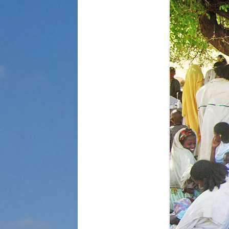
STRASSENKINDER
SO WURDE GEHOLFEN…
SÜDAFRIKA — PFLEGEEINRICH
HIV-WAISENKINDER
SÜDAFRIKA — SCHUL- UND
FÖRDERZENTRUM
ABGESCHLOSSENE PROJEKTE