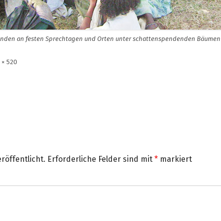
inden an festen Sprechtagen und Orten unter schattenspendenden Bäumen o
e
 × 520
ße
röffentlicht.
Erforderliche Felder sind mit
*
markiert