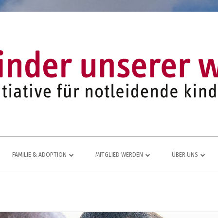
FAMILIE & ADOPTION
MITGLIED WERDEN
ÜBER UNS
LFE FÜR
NETZWERK AUS ADOPTIVFAMILIEN
KOMMEN AUCH SIE DAZU
EINE LEBENDIGE
JUGEND- UND FAMILIENARBEIT
MITGLIEDSANTRAG
JAHRESBERICHT
ÜR
MITGLIEDERBEREICH
VEREINS-CHRONI