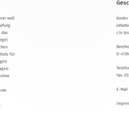
Gesc
erer welt
kinder
rüfung
initiat
, das
c/o Jo
egel
Beetho
chen
D-4136
ituts für
agen
Telefo
agen:
Fax: 0
 ohne
E-Mail
ute.
Impre
s