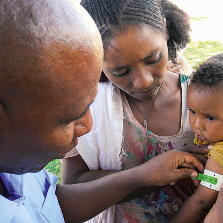
MENNA MULUGET
TUNG FÜR
VORSTAND UND O
SATZUNG UND LEI
IMPRESSUM
ÄTHIOPIEN – AUSBILDUNGSZENTRUM FÜR
MÜTTER IN NOT
DATENSCHUTZER
MUTTER-KIND-KLINIK IN ENDASELASSIE
CHILDREN OF OUR
FOR CHILDREN IN
ÄTHIOPIEN — MEDIZINISCHE HILFE FÜR
MEDIZINISCHE HILFE FÜR M
MUTTER UND KIND
KINDER – WIR BLEIBEN DRAN
UNTERSTÜTZUNG FÜR SCHUL- UND
STRASSENKINDER