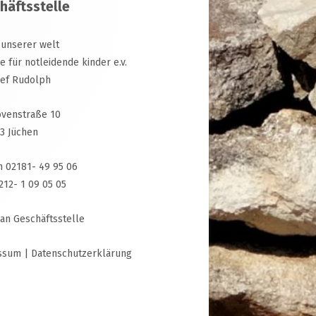
häftsstelle
 unserer welt
ive für notleidende kinder e.v.
sef Rudolph
venstraße 10
3 Jüchen
n 02181- 49 95 06
3212- 1 09 05 05
 an Geschäftsstelle
ssum
|
Datenschutzerklärung