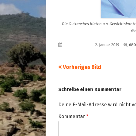
Die Outreaches bieten u.a. Gewichtskon
Ge
Voll
Veröffentlicht am
2. Januar 2019
680
Grö
Vorheriges Bild
Schreibe einen Kommentar
Deine E-Mail-Adresse wird nicht ve
Kommentar
*