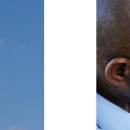
STRASSENKINDER
SO WURDE GEHOLFEN…
SÜDAFRIKA — PFLEGEEINRICH
HIV-WAISENKINDER
SÜDAFRIKA — SCHUL- UND
FÖRDERZENTRUM
ABGESCHLOSSENE PROJEKTE