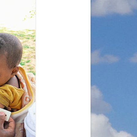
A
RGANISATION
TLINIEN
KLÄRUNG
 WORLD – INITIATIVE
 MISERY
ÜTTER UND
!