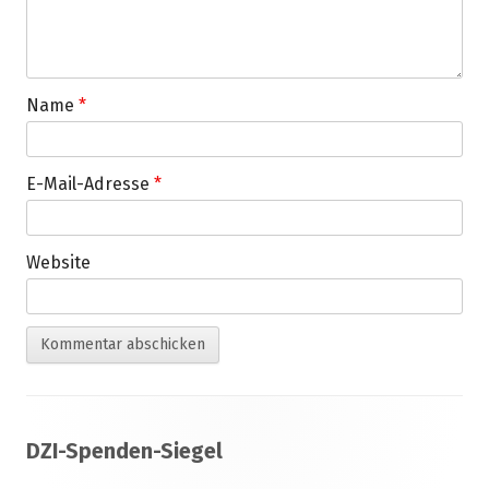
Name
*
E-Mail-Adresse
*
Website
Footer
DZI-Spenden-Siegel
Inhalt