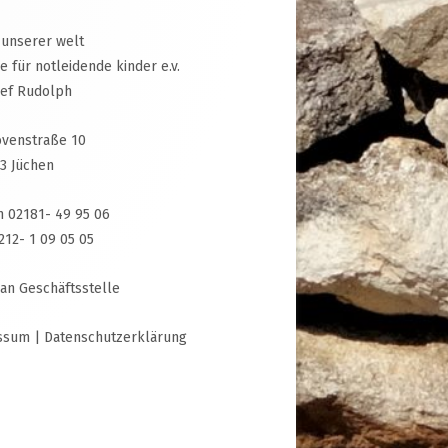
 unserer welt
ive für notleidende kinder e.v.
sef Rudolph
venstraße 10
3 Jüchen
n 02181- 49 95 06
3212- 1 09 05 05
 an Geschäftsstelle
ssum
|
Datenschutzerklärung