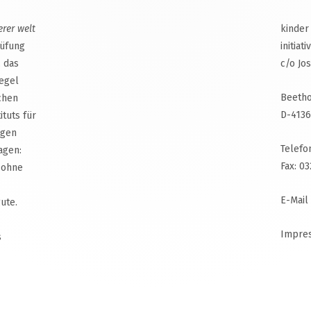
erer welt
kinder
rüfung
initiat
, das
c/o Jo
egel
Beetho
chen
D-4136
ituts für
agen
Telefo
agen:
Fax: 0
 ohne
E-Mail
ute.
Impre
s