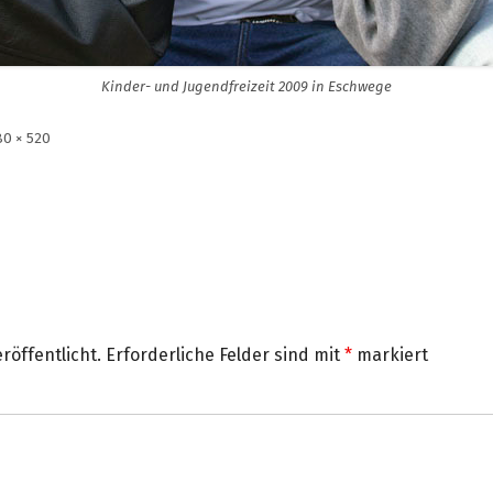
Kinder- und Jugendfreizeit 2009 in Eschwege
lle
80 × 520
röße
röffentlicht.
Erforderliche Felder sind mit
*
markiert