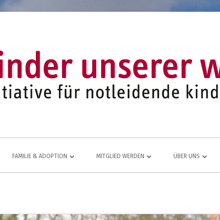
FAMILIE & ADOPTION
MITGLIED WERDEN
ÜBER UNS
LFE FÜR
NETZWERK AUS ADOPTIVFAMILIEN
KOMMEN AUCH SIE DAZU
EINE LEBENDIGE
JUGEND- UND FAMILIENARBEIT
MITGLIEDSANTRAG
JAHRESBERICHT
ÜR
MITGLIEDERBEREICH
VEREINS-CHRONI