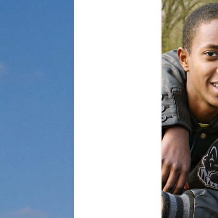
STRASSENKINDER
SO WURDE GEHOLFEN…
SÜDAFRIKA — PFLEGEEINRICH
HIV-WAISENKINDER
SÜDAFRIKA — SCHUL- UND
FÖRDERZENTRUM
ABGESCHLOSSENE PROJEKTE