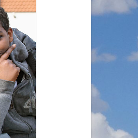
A
RGANISATION
TLINIEN
KLÄRUNG
 WORLD – INITIATIVE
 MISERY
ÜTTER UND
!