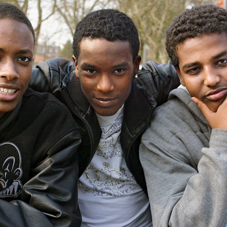
MENNA MULUGET
TUNG FÜR
VORSTAND UND O
SATZUNG UND LEI
IMPRESSUM
ÄTHIOPIEN – AUSBILDUNGSZENTRUM FÜR
MÜTTER IN NOT
DATENSCHUTZER
MUTTER-KIND-KLINIK IN ENDASELASSIE
CHILDREN OF OUR
FOR CHILDREN IN
ÄTHIOPIEN — MEDIZINISCHE HILFE FÜR
MEDIZINISCHE HILFE FÜR M
MUTTER UND KIND
KINDER – WIR BLEIBEN DRAN
UNTERSTÜTZUNG FÜR SCHUL- UND
STRASSENKINDER