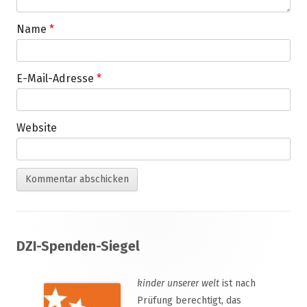
Name
*
E-Mail-Adresse
*
Website
Footer
DZI-Spenden-Siegel
Inhalt
kinder unserer welt
ist nach
Prüfung berechtigt, das