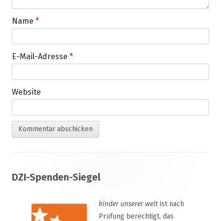
Name
*
E-Mail-Adresse
*
Website
Footer
DZI-Spenden-Siegel
Inhalt
kinder unserer welt
ist nach
Prüfung berechtigt, das