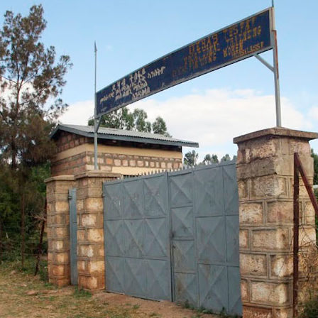
MENNA MULUGET
TUNG FÜR
VORSTAND UND O
SATZUNG UND LEI
IMPRESSUM
ÄTHIOPIEN – AUSBILDUNGSZENTRUM FÜR
MÜTTER IN NOT
DATENSCHUTZER
MUTTER-KIND-KLINIK IN ENDASELASSIE
CHILDREN OF OUR
FOR CHILDREN IN
ÄTHIOPIEN — MEDIZINISCHE HILFE FÜR
MEDIZINISCHE HILFE FÜR M
MUTTER UND KIND
KINDER – WIR BLEIBEN DRAN
UNTERSTÜTZUNG FÜR SCHUL- UND
STRASSENKINDER