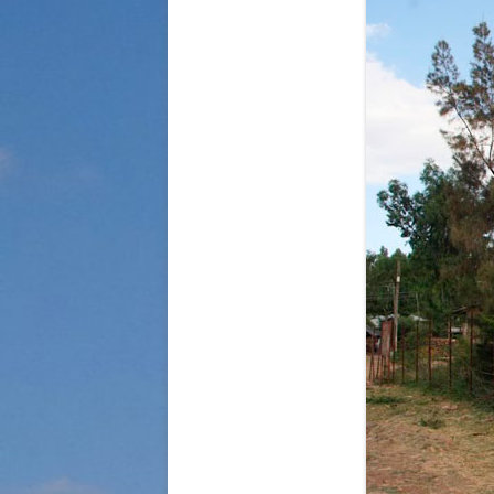
STRASSENKINDER
SO WURDE GEHOLFEN…
SÜDAFRIKA — PFLEGEEINRICH
HIV-WAISENKINDER
SÜDAFRIKA — SCHUL- UND
FÖRDERZENTRUM
ABGESCHLOSSENE PROJEKTE