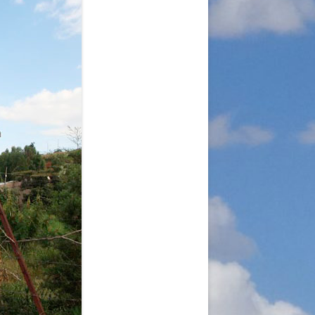
A
RGANISATION
TLINIEN
KLÄRUNG
 WORLD – INITIATIVE
 MISERY
ÜTTER UND
!