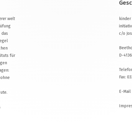
Gesc
erer welt
kinder
rüfung
initiat
, das
c/o Jo
egel
Beetho
chen
D-4136
ituts für
agen
Telefo
agen:
Fax: 0
 ohne
E-Mail
ute.
Impre
s