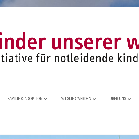
FAMILIE & ADOPTION
MITGLIED WERDEN
ÜBER UNS
LFE FÜR
NETZWERK AUS ADOPTIVFAMILIEN
KOMMEN AUCH SIE DAZU
EINE LEBENDIGE
JUGEND- UND FAMILIENARBEIT
MITGLIEDSANTRAG
JAHRESBERICHT
ÜR
MITGLIEDERBEREICH
VEREINS-CHRONI