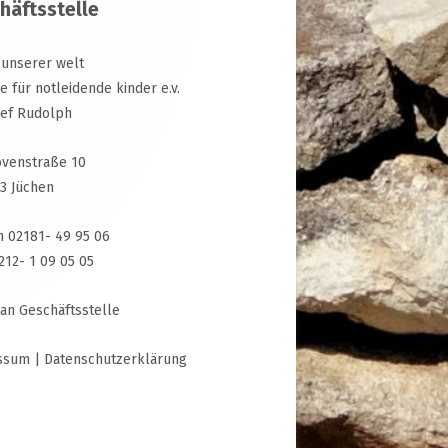
häftsstelle
 unserer welt
ive für notleidende kinder e.v.
sef Rudolph
venstraße 10
3 Jüchen
n 02181- 49 95 06
3212- 1 09 05 05
 an Geschäftsstelle
ssum
|
Datenschutzerklärung