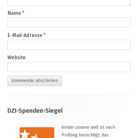
Name
*
E-Mail-Adresse
*
Website
Footer
DZI-Spenden-Siegel
Inhalt
kinder unserer welt
ist nach
Prüfung berechtigt, das