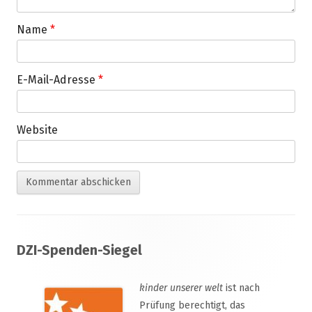
Name
*
E-Mail-Adresse
*
Website
Footer
DZI-Spenden-Siegel
Inhalt
kinder unserer welt
ist nach
Prüfung berechtigt, das