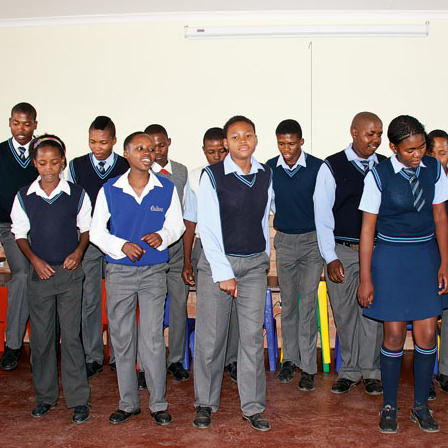
MENNA MULUGET
TUNG FÜR
VORSTAND UND O
SATZUNG UND LEI
IMPRESSUM
ÄTHIOPIEN – AUSBILDUNGSZENTRUM FÜR
MÜTTER IN NOT
DATENSCHUTZER
MUTTER-KIND-KLINIK IN ENDASELASSIE
CHILDREN OF OUR
FOR CHILDREN IN
ÄTHIOPIEN — MEDIZINISCHE HILFE FÜR
MEDIZINISCHE HILFE FÜR M
MUTTER UND KIND
KINDER – WIR BLEIBEN DRAN
UNTERSTÜTZUNG FÜR SCHUL- UND
STRASSENKINDER