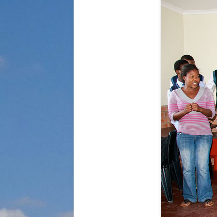
STRASSENKINDER
SO WURDE GEHOLFEN…
SÜDAFRIKA — PFLEGEEINRICH
HIV-WAISENKINDER
SÜDAFRIKA — SCHUL- UND
FÖRDERZENTRUM
ABGESCHLOSSENE PROJEKTE