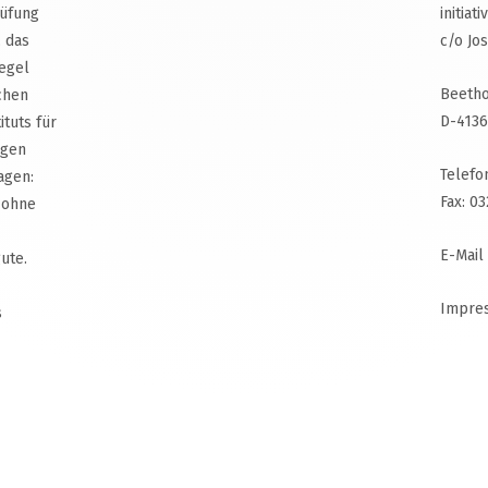
rüfung
initiat
, das
c/o Jo
egel
Beetho
chen
D-4136
ituts für
agen
Telefo
agen:
Fax: 0
 ohne
E-Mail
ute.
Impre
s