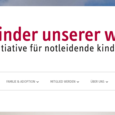
FAMILIE & ADOPTION
MITGLIED WERDEN
ÜBER UNS
LFE FÜR
NETZWERK AUS ADOPTIVFAMILIEN
KOMMEN AUCH SIE DAZU
EINE LEBENDIGE
JUGEND- UND FAMILIENARBEIT
MITGLIEDSANTRAG
JAHRESBERICHT
ÜR
MITGLIEDERBEREICH
VEREINS-CHRONI