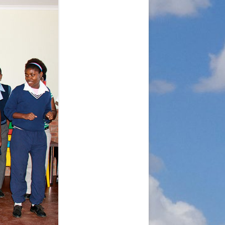
A
RGANISATION
TLINIEN
KLÄRUNG
 WORLD – INITIATIVE
 MISERY
ÜTTER UND
!