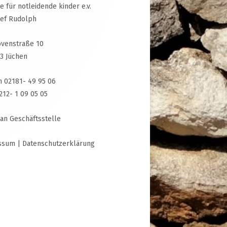
ive für notleidende kinder e.v.
sef Rudolph
venstraße 10
3 Jüchen
n 02181- 49 95 06
3212- 1 09 05 05
 an Geschäftsstelle
ssum
|
Datenschutzerklärung