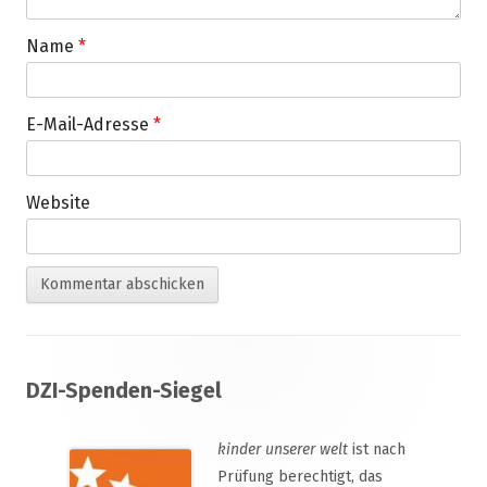
Name
*
E-Mail-Adresse
*
Website
Footer
DZI-Spenden-Siegel
Inhalt
kinder unserer welt
ist nach
Prüfung berechtigt, das