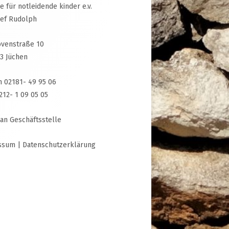
ive für notleidende kinder e.v.
sef Rudolph
venstraße 10
3 Jüchen
n 02181- 49 95 06
3212- 1 09 05 05
 an Geschäftsstelle
ssum
|
Datenschutzerklärung