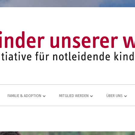
FAMILIE & ADOPTION
MITGLIED WERDEN
ÜBER UNS
LFE FÜR
NETZWERK AUS ADOPTIVFAMILIEN
KOMMEN AUCH SIE DAZU
EINE LEBENDIGE
JUGEND- UND FAMILIENARBEIT
MITGLIEDSANTRAG
JAHRESBERICHT
ÜR
MITGLIEDERBEREICH
VEREINS-CHRONI