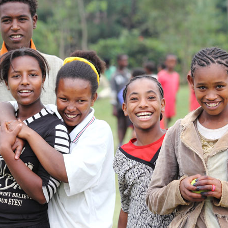
MENNA MULUGET
TUNG FÜR
VORSTAND UND O
SATZUNG UND LEI
IMPRESSUM
ÄTHIOPIEN – AUSBILDUNGSZENTRUM FÜR
MÜTTER IN NOT
DATENSCHUTZER
MUTTER-KIND-KLINIK IN ENDASELASSIE
CHILDREN OF OUR
FOR CHILDREN IN
ÄTHIOPIEN — MEDIZINISCHE HILFE FÜR
MEDIZINISCHE HILFE FÜR M
MUTTER UND KIND
KINDER – WIR BLEIBEN DRAN
UNTERSTÜTZUNG FÜR SCHUL- UND
STRASSENKINDER