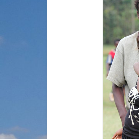
STRASSENKINDER
SO WURDE GEHOLFEN…
SÜDAFRIKA — PFLEGEEINRICH
HIV-WAISENKINDER
SÜDAFRIKA — SCHUL- UND
FÖRDERZENTRUM
ABGESCHLOSSENE PROJEKTE