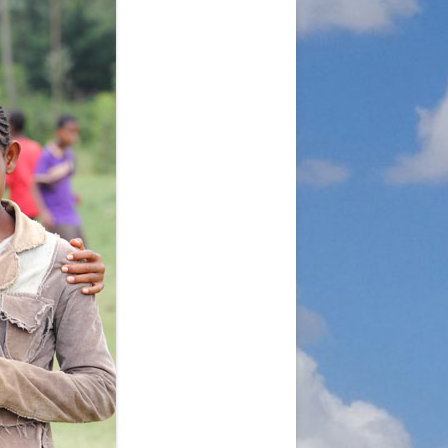
A
RGANISATION
TLINIEN
KLÄRUNG
 WORLD – INITIATIVE
 MISERY
ÜTTER UND
!