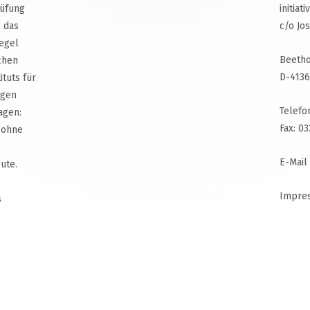
rüfung
initiat
, das
c/o Jo
egel
Beetho
chen
D-4136
ituts für
agen
Telefo
agen:
Fax: 0
 ohne
E-Mail
ute.
Impre
s