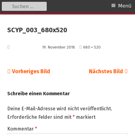
Suchen
Primäres
Menü
nach:
Menü
Springe
kinder unserer welt
initiative für notleidende kinder e.v.
zum
SCYP_003_680x520
Inhalt
Volle
Veröffentlicht am
19. November 2018
680 × 520
Größe
Vorheriges Bild
Nächstes Bild
Schreibe einen Kommentar
Deine E-Mail-Adresse wird nicht veröffentlicht.
Erforderliche Felder sind mit
*
markiert
Kommentar
*