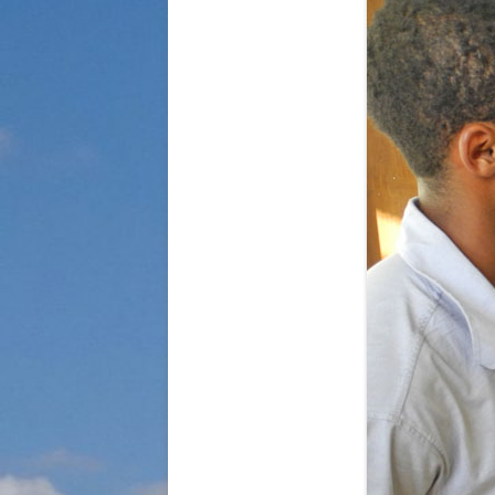
STRASSENKINDER
SO WURDE GEHOLFEN…
SÜDAFRIKA — PFLEGEEINRICH
HIV-WAISENKINDER
SÜDAFRIKA — SCHUL- UND
FÖRDERZENTRUM
ABGESCHLOSSENE PROJEKTE