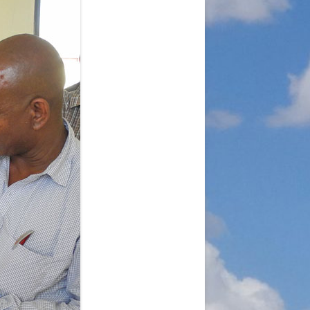
A
RGANISATION
TLINIEN
KLÄRUNG
 WORLD – INITIATIVE
 MISERY
ÜTTER UND
!