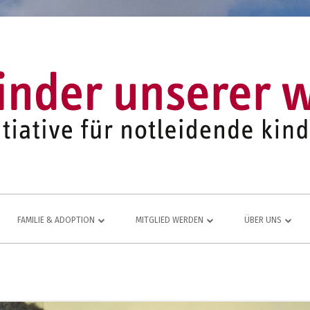
FAMILIE & ADOPTION
MITGLIED WERDEN
ÜBER UNS
LFE FÜR
NETZWERK AUS ADOPTIVFAMILIEN
KOMMEN AUCH SIE DAZU
EINE LEBENDIGE
JUGEND- UND FAMILIENARBEIT
MITGLIEDSANTRAG
JAHRESBERICHT
ÜR
MITGLIEDERBEREICH
VEREINS-CHRONI