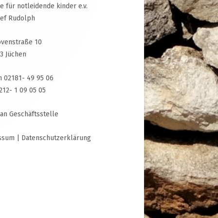
ive für notleidende kinder e.v.
sef Rudolph
venstraße 10
3 Jüchen
n 02181- 49 95 06
3212- 1 09 05 05
 an Geschäftsstelle
ssum
|
Datenschutzerklärung