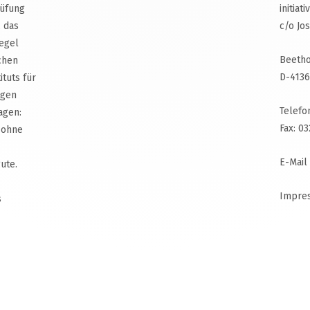
rüfung
initiat
, das
c/o Jo
egel
Beetho
chen
D-4136
ituts für
agen
Telefo
agen:
Fax: 0
 ohne
E-Mail
ute.
Impre
s