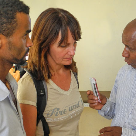
MENNA MULUGET
TUNG FÜR
VORSTAND UND O
SATZUNG UND LEI
IMPRESSUM
ÄTHIOPIEN – AUSBILDUNGSZENTRUM FÜR
MÜTTER IN NOT
DATENSCHUTZER
MUTTER-KIND-KLINIK IN ENDASELASSIE
CHILDREN OF OUR
FOR CHILDREN IN
ÄTHIOPIEN — MEDIZINISCHE HILFE FÜR
MEDIZINISCHE HILFE FÜR M
MUTTER UND KIND
KINDER – WIR BLEIBEN DRAN
UNTERSTÜTZUNG FÜR SCHUL- UND
STRASSENKINDER