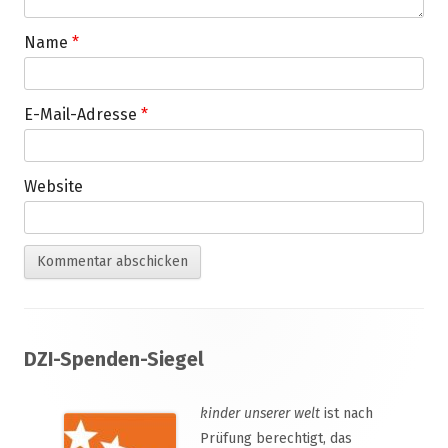
Name
*
E-Mail-Adresse
*
Website
Footer
DZI-Spenden-Siegel
Inhalt
kinder unserer welt
ist nach
Prüfung berechtigt, das