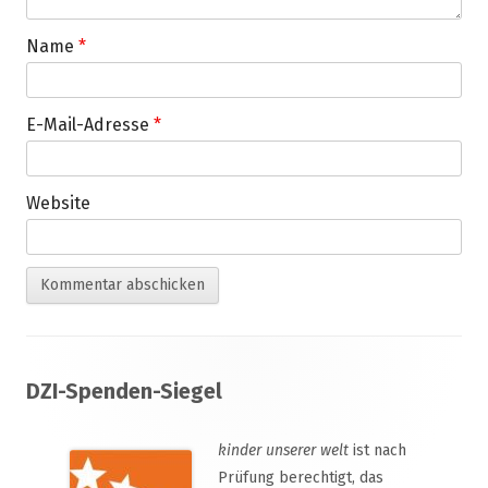
Name
*
E-Mail-Adresse
*
Website
Footer
DZI-Spenden-Siegel
Inhalt
kinder unserer welt
ist nach
Prüfung berechtigt, das