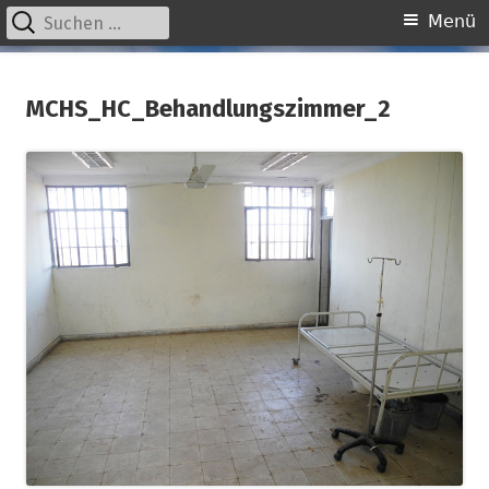
Suchen
Primäres
Menü
nach:
Menü
Springe
kinder unserer welt
initiative für notleidende kinder e.v.
zum
MCHS_HC_Behandlungszimmer_2
Inhalt