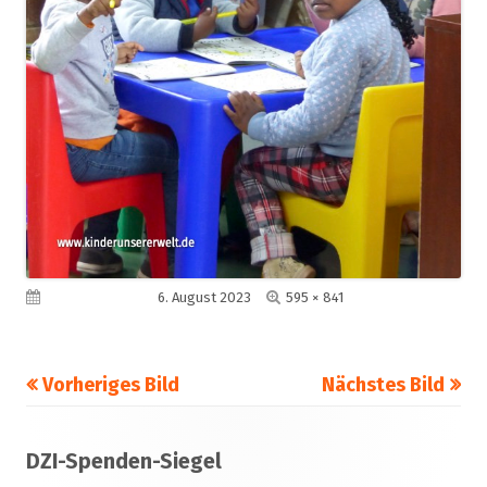
Volle
Veröffentlicht am
6. August 2023
595 × 841
Größe
Vorheriges Bild
Nächstes Bild
Footer
DZI-Spenden-Siegel
Inhalt