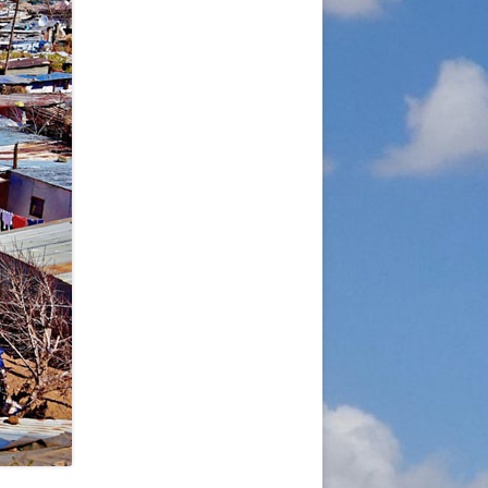
A
RGANISATION
TLINIEN
KLÄRUNG
 WORLD – INITIATIVE
 MISERY
ÜTTER UND
!