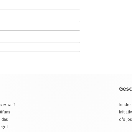
Gesc
erer welt
kinder
rüfung
initiat
, das
c/o Jo
egel