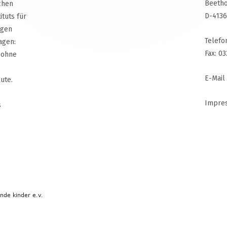
Beetho
chen
D-4136
ituts für
agen
Telefo
agen:
Fax: 0
 ohne
E-Mail
ute.
Impre
s
ende kinder e.v.