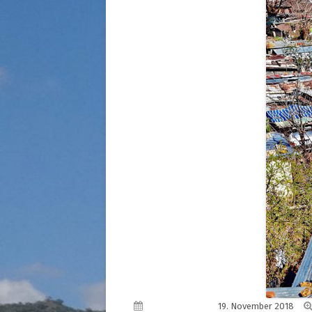
STRASSENKINDER
SO WURDE GEHOLFEN…
SÜDAFRIKA — PFLEGEEINRICH
HIV-WAISENKINDER
SÜDAFRIKA — SCHUL- UND
FÖRDERZENTRUM
ABGESCHLOSSENE PROJEKTE
Veröffentlicht am
19. November 2018