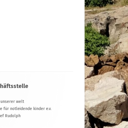
häftsstelle
 unserer welt
ive für notleidende kinder e.v.
sef Rudolph