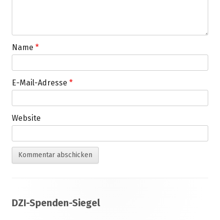
Name
*
E-Mail-Adresse
*
Website
Footer
DZI-Spenden-Siegel
Inhalt